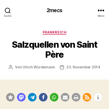
2mecs
Suche
Menü
Kategorien
FRANKREICH
Salzquellen von Saint
Père
Von
Ulrich Würdemann
23. November 2014
Beitragsautor
Beitragsdatum