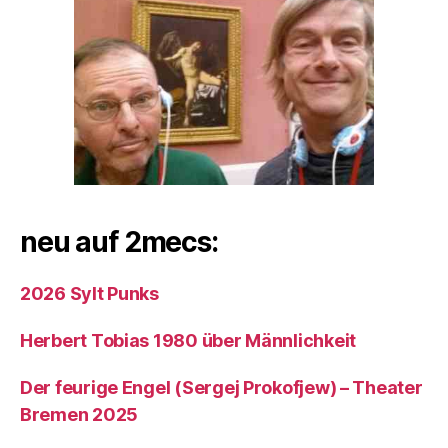
neu auf 2mecs:
2026 Sylt Punks
Herbert Tobias 1980 über Männlichkeit
Der feurige Engel (Sergej Prokofjew) – Theater
Bremen 2025