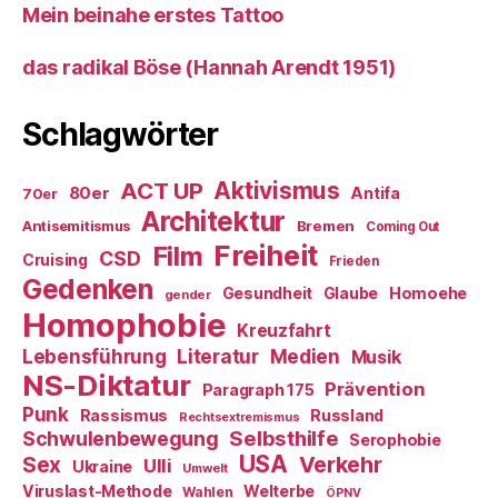
Mein beinahe erstes Tattoo
das radikal Böse (Hannah Arendt 1951)
Schlagwörter
ACT UP
Aktivismus
80er
Antifa
70er
Architektur
Antisemitismus
Bremen
Coming Out
Freiheit
Film
CSD
Cruising
Frieden
Gedenken
Gesundheit
Glaube
Homoehe
gender
Homophobie
Kreuzfahrt
Literatur
Medien
Lebensführung
Musik
NS-Diktatur
Prävention
Paragraph 175
Punk
Rassismus
Russland
Rechtsextremismus
Selbsthilfe
Schwulenbewegung
Serophobie
USA
Verkehr
Sex
Ulli
Ukraine
Umwelt
Viruslast-Methode
Welterbe
Wahlen
ÖPNV