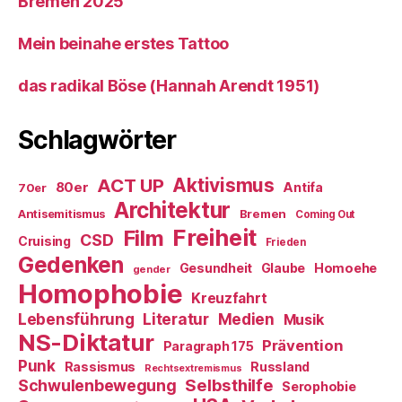
Bremen 2025
Mein beinahe erstes Tattoo
das radikal Böse (Hannah Arendt 1951)
Schlagwörter
ACT UP
Aktivismus
80er
Antifa
70er
Architektur
Antisemitismus
Bremen
Coming Out
Freiheit
Film
CSD
Cruising
Frieden
Gedenken
Gesundheit
Glaube
Homoehe
gender
Homophobie
Kreuzfahrt
Literatur
Medien
Lebensführung
Musik
NS-Diktatur
Prävention
Paragraph 175
Punk
Rassismus
Russland
Rechtsextremismus
Selbsthilfe
Schwulenbewegung
Serophobie