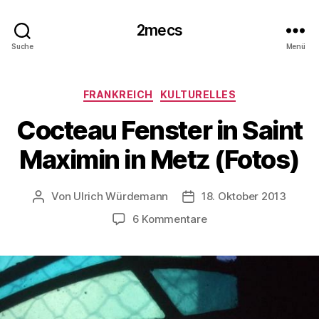
2mecs
Suche
Menü
Kategorien
FRANKREICH
KULTURELLES
Cocteau Fenster in Saint
Maximin in Metz (Fotos)
Von
Ulrich Würdemann
18. Oktober 2013
Beitragsautor
Beitragsdatum
zu
6 Kommentare
Cocteau
Fenster
in
Saint
Maximin
in