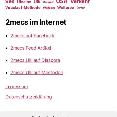
USA
Verkehr
Sex
Ulli
Ukraine
Umwelt
Viruslast-Methode
Welterbe
Wahlen
ÖPNV
2mecs im Internet
2mecs auf Facebook
2mecs Feed Artikel
2mecs Ulli auf Diaspora
2mecs Ulli auf Mastodon
Impressum
Datenschutzerklärung
2mecs
von
Ulrich Würdemann
ist sofern nicht