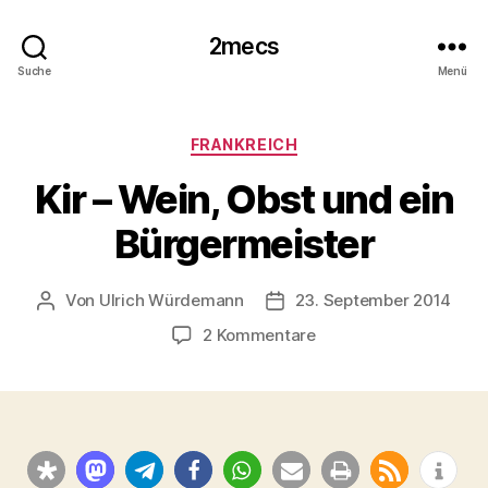
2mecs
Suche
Menü
Kategorien
FRANKREICH
Kir – Wein, Obst und ein
Bürgermeister
Von
Ulrich Würdemann
23. September 2014
Beitragsautor
Beitragsdatum
zu
2 Kommentare
Kir
–
Wein,
Obst
und
ein