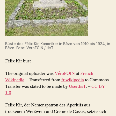
Büste des Félix Kir, Kanoniker in Bèze von 1910 bis 1924, in
Bèze. Foto: VéroFOIN / HsT
Félix Kir bust
–
The original uploader was
VéroFOIN
at
French
Wikipedia
–
Transferred from
fr.wikipedia
to Commons.
Transfer was stated to be made by
User:hsT
. –
CC BY
1.0
Felix Kir, der Namenspatron des Aperitifs aus
trockenem Weißwein und Creme de Cassis, setzte sich