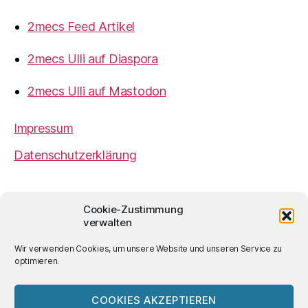
2mecs Feed Artikel
2mecs Ulli auf Diaspora
2mecs Ulli auf Mastodon
Impressum
Datenschutzerklärung
2mecs
von
Ulrich Würdemann
ist sofern nicht
Cookie-Zustimmung
anders angegeben lizenziert unter einer
Creative
verwalten
Commons Namensnennung 4.0 International
Lizenz
.
Wir verwenden Cookies, um unsere Website und unseren Service zu
optimieren.
COOKIES AKZEPTIEREN
© 2026
2mecs
Hoch
↑