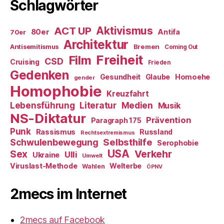
Schlagwörter
ACT UP
Aktivismus
80er
Antifa
70er
Architektur
Antisemitismus
Bremen
Coming Out
Freiheit
Film
CSD
Cruising
Frieden
Gedenken
Gesundheit
Glaube
Homoehe
gender
Homophobie
Kreuzfahrt
Literatur
Medien
Lebensführung
Musik
NS-Diktatur
Prävention
Paragraph 175
Punk
Rassismus
Russland
Rechtsextremismus
Selbsthilfe
Schwulenbewegung
Serophobie
USA
Verkehr
Sex
Ulli
Ukraine
Umwelt
Viruslast-Methode
Welterbe
Wahlen
ÖPNV
2mecs im Internet
2mecs auf Facebook