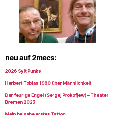
neu auf 2mecs:
2026 Sylt Punks
Herbert Tobias 1980 über Männlichkeit
Der feurige Engel (Sergej Prokofjew) – Theater
Bremen 2025
Mein beinahe erstes Tattoo