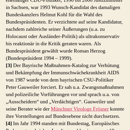
ehemaliger CDU-Politiker, 1990 bis 2000 Justizminister
in Sachsen, war 1993 Wunsch-Kandidat des damaligen
Bundeskanzlers Helmut Kohl für die Wahl des
Bundespräsidenten. Er verzichtete auf seine Kandidatur,
nachdem zahlreiche seiner Äußerungen (u.a. zu
Holocaust oder Ausländer-Politik) als ultrakonservativ
bis reaktionär in die Kritik geraten waren. Als
Bundespräsident gewählt wurde Roman Herzog
(Bundespräsident 1994 – 1999).
[3]
Der Bayrische Maßnahmen-Katalog zur Verhütung
und Bekämpfung der Immunschwächekrankheit AIDS
von 1987 wurde von dem bayrischen CSU-Politiker
Peter Gauweiler forciert. Er sah u.a. Zwangsmaßnahmen
und polizeiliche Vorführungen vor und sprach u.a. von
„Ausscheidern“ und „Verdächtigen“. Gauweiler und
seine Berater wie der
Münchner Virologe Frösner
konnte
ihre Vorstellungen auf Bundesebene nicht durchsetzen.
[4]
Im Jahr 1994 standen mit Bundestag, Europäisches