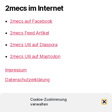
2mecs im Internet
2mecs auf Facebook
2mecs Feed Artikel
2mecs Ulli auf Diaspora
2mecs Ulli auf Mastodon
Impressum
Datenschutzerklärung
2mecs
von
Ulrich Würdemann
ist sofern nicht
Cookie-Zustimmung
anders angegeben lizenziert unter einer
Creative
verwalten
Commons Namensnennung 4.0 International