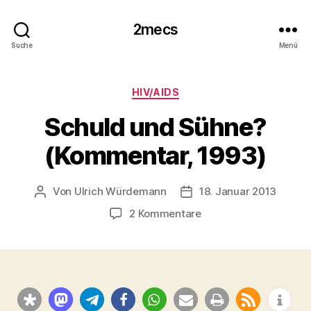
2mecs
Suche
Menü
Kategorien
HIV/AIDS
Schuld und Sühne?
(Kommentar, 1993)
Von
Ulrich Würdemann
18. Januar 2013
Beitragsautor
Beitragsdatum
zu
2 Kommentare
Schuld
und
Sühne?
(Kommentar,
1993)