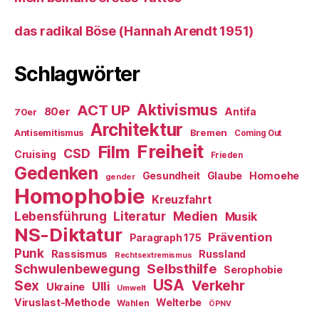
das radikal Böse (Hannah Arendt 1951)
Schlagwörter
ACT UP
Aktivismus
80er
Antifa
70er
Architektur
Antisemitismus
Bremen
Coming Out
Freiheit
Film
CSD
Cruising
Frieden
Gedenken
Gesundheit
Glaube
Homoehe
gender
Homophobie
Kreuzfahrt
Literatur
Medien
Lebensführung
Musik
NS-Diktatur
Prävention
Paragraph 175
Punk
Rassismus
Russland
Rechtsextremismus
Selbsthilfe
Schwulenbewegung
Serophobie
USA
Verkehr
Sex
Ulli
Ukraine
Umwelt
Viruslast-Methode
Welterbe
Wahlen
ÖPNV