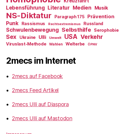
Kreuzfahrt
Literatur
Medien
Lebensführung
Musik
NS-Diktatur
Prävention
Paragraph 175
Punk
Rassismus
Russland
Rechtsextremismus
Selbsthilfe
Schwulenbewegung
Serophobie
USA
Verkehr
Sex
Ulli
Ukraine
Umwelt
Viruslast-Methode
Welterbe
Wahlen
ÖPNV
2mecs im Internet
2mecs auf Facebook
2mecs Feed Artikel
2mecs Ulli auf Diaspora
2mecs Ulli auf Mastodon