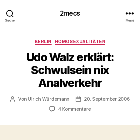
2mecs
Suche
Menü
Kategorien
BERLIN
HOMOSEXUALITÄTEN
Udo Walz erklärt:
Schwulsein nix
Analverkehr
Von
Ulrich Würdemann
20. September 2006
Beitragsautor
Beitragsdatum
zu
4 Kommentare
Udo
Walz
erklärt:
Schwulsein