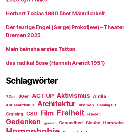
Herbert Tobias 1980 über Männlichkeit
Der feurige Engel (Sergej Prokofjew) – Theater
Bremen 2025
Mein beinahe erstes Tattoo
das radikal Böse (Hannah Arendt 1951)
Schlagwörter
ACT UP
Aktivismus
80er
Antifa
70er
Architektur
Antisemitismus
Bremen
Coming Out
Freiheit
Film
CSD
Cruising
Frieden
Gedenken
Gesundheit
Glaube
Homoehe
gender
Homophobie