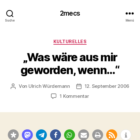
2mecs
Suche
Menü
Kategorien
KULTURELLES
„Was wäre aus mir
geworden, wenn…“
Von
Ulrich Würdemann
12. September 2006
Beitragsautor
Beitragsdatum
zu
1 Kommentar
„Was
wäre
aus
mir
geworden,
wenn…“