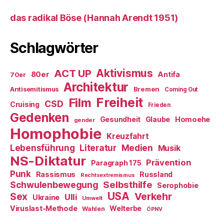
das radikal Böse (Hannah Arendt 1951)
Schlagwörter
ACT UP
Aktivismus
80er
Antifa
70er
Architektur
Antisemitismus
Bremen
Coming Out
Freiheit
Film
CSD
Cruising
Frieden
Gedenken
Gesundheit
Glaube
Homoehe
gender
Homophobie
Kreuzfahrt
Literatur
Medien
Lebensführung
Musik
NS-Diktatur
Prävention
Paragraph 175
Punk
Rassismus
Russland
Rechtsextremismus
Selbsthilfe
Schwulenbewegung
Serophobie
USA
Verkehr
Sex
Ulli
Ukraine
Umwelt
Viruslast-Methode
Welterbe
Wahlen
ÖPNV