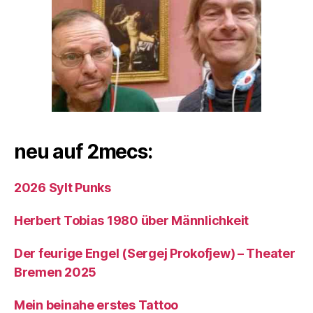
neu auf 2mecs:
2026 Sylt Punks
Herbert Tobias 1980 über Männlichkeit
Der feurige Engel (Sergej Prokofjew) – Theater
Bremen 2025
Mein beinahe erstes Tattoo