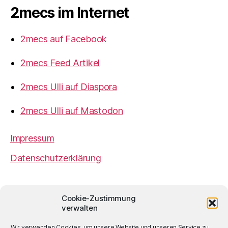
2mecs im Internet
2mecs auf Facebook
2mecs Feed Artikel
2mecs Ulli auf Diaspora
2mecs Ulli auf Mastodon
Impressum
Datenschutzerklärung
2mecs
von
Ulrich Würdemann
ist sofern nicht
Cookie-Zustimmung
anders angegeben lizenziert unter einer
Creative
verwalten
Commons Namensnennung 4.0 International
Lizenz
.
Wir verwenden Cookies, um unsere Website und unseren Service zu