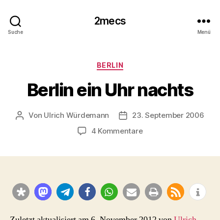
2mecs
Suche
Menü
Kategorien
BERLIN
Berlin ein Uhr nachts
Von
Ulrich Würdemann
23. September 2006
Beitragsautor
Beitragsdatum
zu
4 Kommentare
Berlin
ein
Uhr
nachts
Zuletzt aktualisiert am 6. November 2012 von
Ulrich