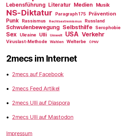
Literatur
Medien
Lebensführung
Musik
NS-Diktatur
Prävention
Paragraph 175
Punk
Rassismus
Russland
Rechtsextremismus
Selbsthilfe
Schwulenbewegung
Serophobie
USA
Verkehr
Sex
Ulli
Ukraine
Umwelt
Viruslast-Methode
Welterbe
Wahlen
ÖPNV
2mecs im Internet
2mecs auf Facebook
2mecs Feed Artikel
2mecs Ulli auf Diaspora
2mecs Ulli auf Mastodon
Impressum