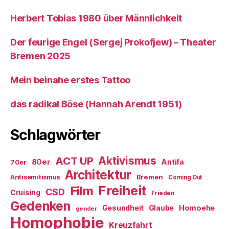
Herbert Tobias 1980 über Männlichkeit
Der feurige Engel (Sergej Prokofjew) – Theater
Bremen 2025
Mein beinahe erstes Tattoo
das radikal Böse (Hannah Arendt 1951)
Schlagwörter
ACT UP
Aktivismus
80er
Antifa
70er
Architektur
Antisemitismus
Bremen
Coming Out
Freiheit
Film
CSD
Cruising
Frieden
Gedenken
Gesundheit
Glaube
Homoehe
gender
Homophobie
Kreuzfahrt