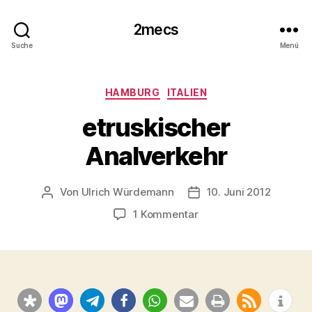
2mecs
Suche
Menü
Kategorien
HAMBURG
ITALIEN
etruskischer
Analverkehr
Von
Ulrich Würdemann
10. Juni 2012
Beitragsautor
Beitragsdatum
zu
1 Kommentar
etruskischer
Analverkehr