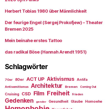
Herbert Tobias 1980 über Männlichkeit
Der feurige Engel (Sergej Prokofjew) – Theater
Bremen 2025
Mein beinahe erstes Tattoo
das radikal Böse (Hannah Arendt 1951)
Schlagwörter
ACT UP
Aktivismus
80er
Antifa
70er
Architektur
Antisemitismus
Bremen
Coming Out
Freiheit
Film
CSD
Cruising
Frieden
Gedenken
Gesundheit
Glaube
Homoehe
gender
Homophobie