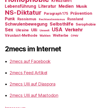
Kreuzfahrt
Literatur
Medien
Lebensführung
Musik
NS-Diktatur
Prävention
Paragraph 175
Punk
Rassismus
Russland
Rechtsextremismus
Selbsthilfe
Schwulenbewegung
Serophobie
USA
Verkehr
Sex
Ulli
Ukraine
Umwelt
Viruslast-Methode
Welterbe
Wahlen
ÖPNV
2mecs im Internet
2mecs auf Facebook
2mecs Feed Artikel
2mecs Ulli auf Diaspora
2mecs Ulli auf Mastodon