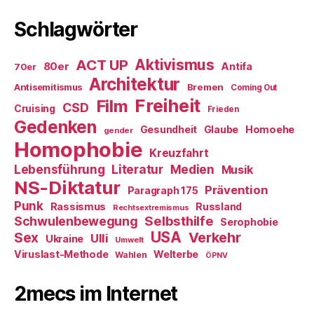
Schlagwörter
ACT UP
Aktivismus
80er
Antifa
70er
Architektur
Antisemitismus
Bremen
Coming Out
Freiheit
Film
CSD
Cruising
Frieden
Gedenken
Gesundheit
Glaube
Homoehe
gender
Homophobie
Kreuzfahrt
Literatur
Medien
Lebensführung
Musik
NS-Diktatur
Prävention
Paragraph 175
Punk
Rassismus
Russland
Rechtsextremismus
Selbsthilfe
Schwulenbewegung
Serophobie
USA
Verkehr
Sex
Ulli
Ukraine
Umwelt
Viruslast-Methode
Welterbe
Wahlen
ÖPNV
2mecs im Internet