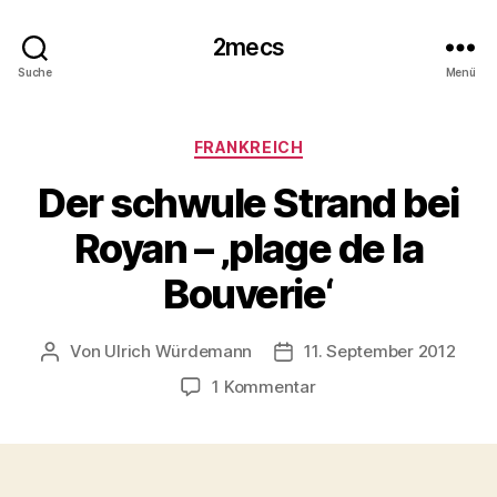
2mecs
Suche
Menü
Kategorien
FRANKREICH
Der schwule Strand bei
Royan – ‚plage de la
Bouverie‘
Von
Ulrich Würdemann
11. September 2012
Beitragsautor
Beitragsdatum
zu
1 Kommentar
Der
schwule
Strand
bei