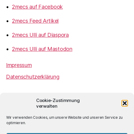
2mecs auf Facebook
2mecs Feed Artikel
2mecs Ulli auf Diaspora
2mecs Ulli auf Mastodon
Impressum
Datenschutzerklärung
2mecs
von
Ulrich Würdemann
ist sofern nicht
Cookie-Zustimmung
anders angegeben lizenziert unter einer
Creative
verwalten
Commons Namensnennung 4.0 International
Lizenz
.
Wir verwenden Cookies, um unsere Website und unseren Service zu
optimieren.