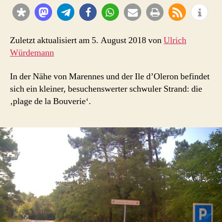
Royan
–
‚plage
de
Zuletzt aktualisiert am 5. August 2018 von
Ulrich
la
Würdemann
Bouverie‘
In der Nähe von Marennes und der Ile d’Oleron befindet
sich ein kleiner, besuchenswerter schwuler Strand: die
‚plage de la Bouverie‘.