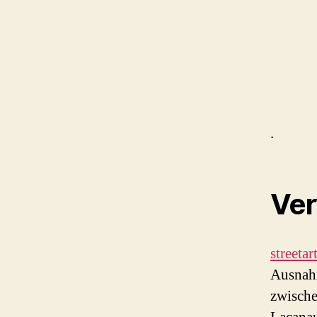
.
Ver
streeta
Ausnahm
zwische