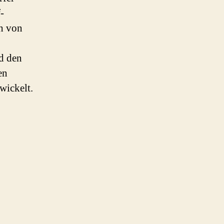
-
h von
d den
en
wickelt.