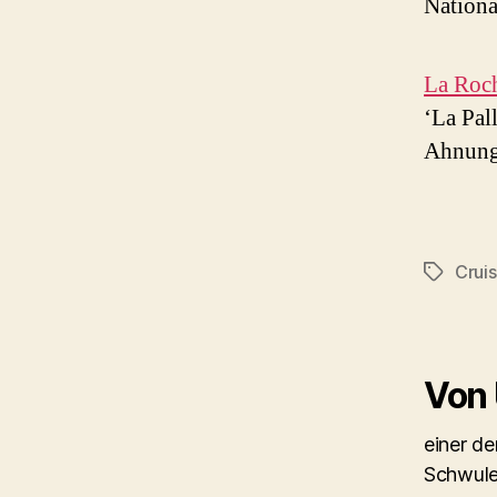
Nationa
La Roch
‘La Pal
Ahnung,
Cruis
Schlagwö
Von
einer d
Schwule