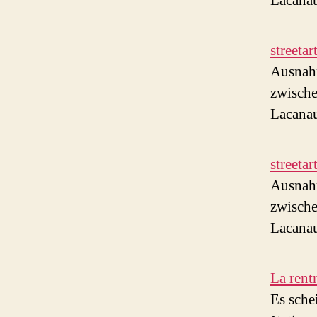
Lacana
streeta
Ausnahm
zwische
Lacana
streeta
Ausnahm
zwische
Lacana
La rent
Es sche