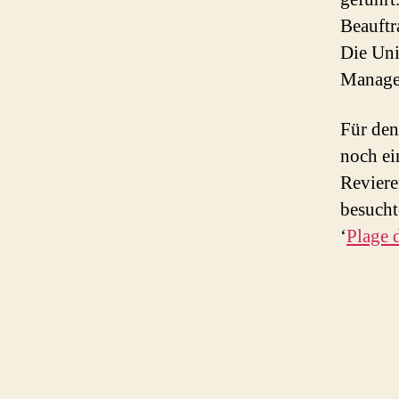
Beauftr
Die Uni
Managem
Für den
noch ei
Reviere
besuch
‘
Plage 