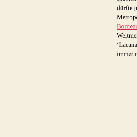
dürfte 
Metrop
Bordea
Weltmei
‘Lacana
immer m