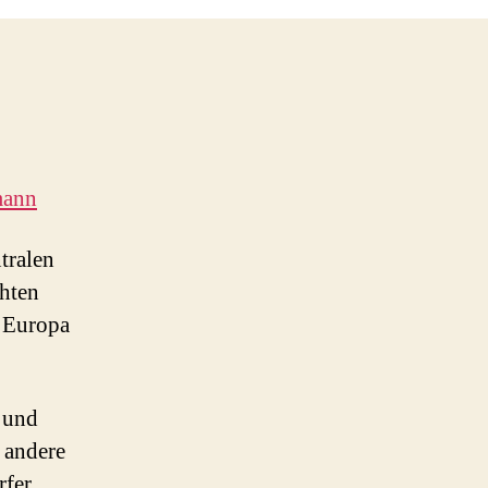
grande
glisse
mann
tralen
chten
n Europa
, und
 andere
rfer