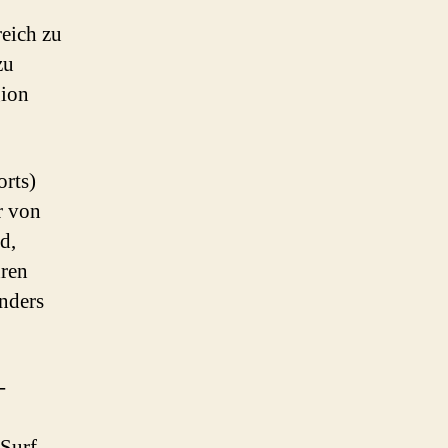
reich zu
zu
gion
rts)
r von
d,
hren
nders
-
‘Surf-