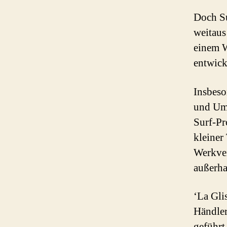
Doch Su
weitaus
einem W
entwick
Insbeso
und Umg
Surf-Pr
kleiner
Werkver
außerha
‘La Gli
Händler
geführt