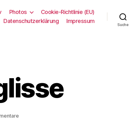
v
Photos
Cookie-Richtlinie (EU)
Datenschutzerklärung
Impressum
Suche
glisse
zu
mentare
Surf
–
La