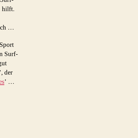
hilft.
lich …
Sport
n Surf-
gut
’, der
es
’ …