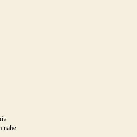
nis
ch nahe