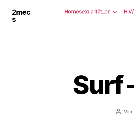
2mec
Homosexualität_en
HIV
s
Surf 
Von
Beitra