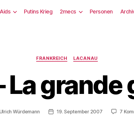
/Aids
Putins Krieg
2mecs
Personen
Archi
Kategorien
FRANKREICH
LACANAU
– La grande 
Ulrich Würdemann
19. September 2007
7 Kom
gsautor
Beitragsdatum