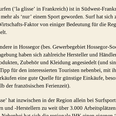
rfen (’la glisse’ in Frankreich) ist in Südwest-Frank
 mehr als ‘nur’ einem Sport geworden. Surf hat sich 
irtschafts-Faktor von einiger Bedeutung für die Re
elt.
ndere in Hossegor (bes. Gewerbegebiet Hossegor-Soo
ebung haben sich zahlreiche Hersteller und Händle
odukten, Zubehör und Kleidung angesiedelt (und sin
 Tipp für den interessierten Touristen nebenbei, mit i
käufen eine gute Quelle für günstige Einkäufe, beso
lb der französischen Ferienzeit).
sse’ hat inzwischen in der Region allein bei Surfsport
n und -Herstellern zu weit über 3.000 Arbeitsplätzen
. Nebenbei hat sich die regionale IHK einen eigenen 