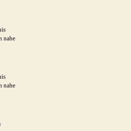
nis
ch nahe
nis
ch nahe
n