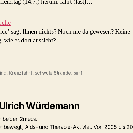
lfeiertag (14.7.) herum, fährt (fast)…
elle
lice’ sagt Ihnen nichts? Noch nie da gewesen? Keine
 wie es dort aussieht?…
ing
,
Kreuzfahrt
,
schwule Strände
,
surf
rter
 Ulrich Würdemann
er beiden 2mecs.
nbewegt, Aids- und Therapie-Aktivist. Von 2005 bis 2