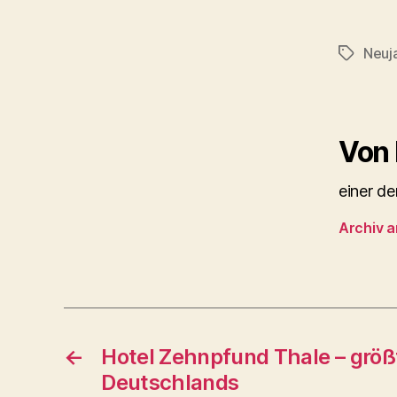
Neuj
Schlagwö
Von 
einer d
Archiv 
←
Hotel Zehnpfund Thale – grö
Deutschlands