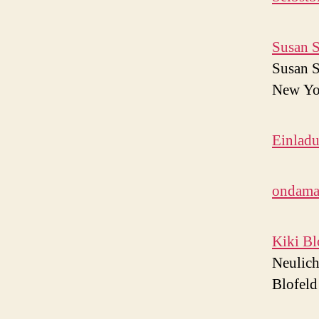
Susan S
Susan S
New Yo
Einladu
ondamar
Kiki Bl
Neulich
Blofel