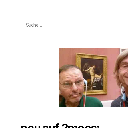
Suche
nach:
neu auf 2mecs: