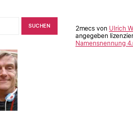
2mecs
von
Ulrich 
angegeben lizenzier
Namensnennung 4.0 