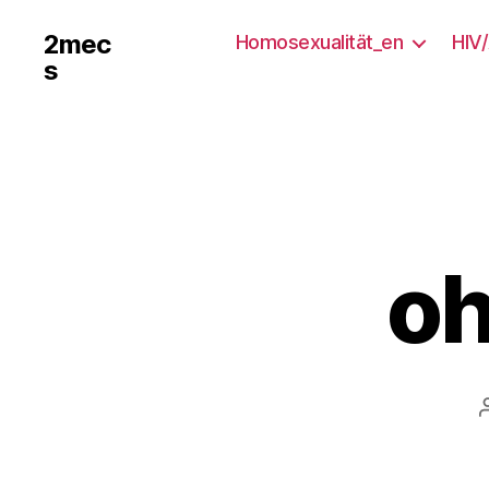
2mec
Homosexualität_en
HIV
s
oh