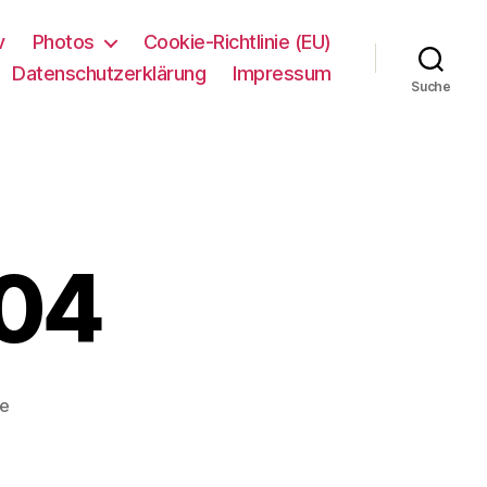
v
Photos
Cookie-Richtlinie (EU)
Datenschutzerklärung
Impressum
Suche
004
zu
re
ohne
Titel,
2004