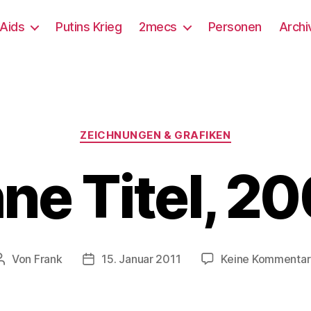
/Aids
Putins Krieg
2mecs
Personen
Archi
Kategorien
ZEICHNUNGEN & GRAFIKEN
ne Titel, 2
Von
Frank
15. Januar 2011
Keine Kommenta
Beitragsautor
Beitragsdatum