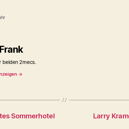
ahr
rter
Frank
er beiden 2mecs.
anzeigen
→
ßtes Sommerhotel
Larry Krame