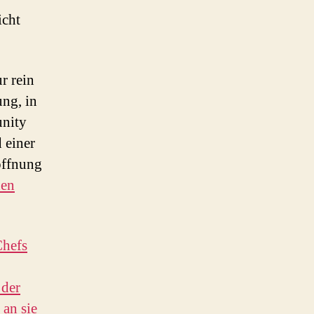
icht
r rein
ung, in
unity
 einer
öffnung
den
Chefs
 der
an sie