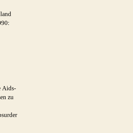
hland
990:
 Aids-
zen zu
bsurder