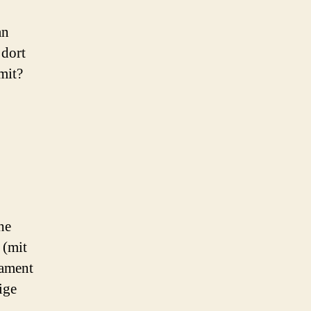
an
dort
mit?
he
 (mit
kament
ige