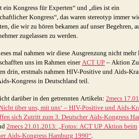
st ein Kongress für Experten“ und „dies ist ein
chaftlicher Kongress“, das waren stereotyp immer wi
en, die wir zu hören bekamen auf unser Begehren, a
lnehmer zugelassen zu werden.
eses mal nahmen wir diese Ausgrenzung nicht mehr 
schafften uns im Rahmen einer
ACT UP
– Aktion Zu
en drin, erstmals nahmen HIV-Positive und Aids-Kra
ids-Kongress in Deutschland teil.
icht darüber in den getrennten Artikeln:
2mecs 17.01
Nicht über uns, mit uns‘ – HIV-Positive und Aids-K
ffen sich Zutritt zum 3. Deutscher Aids-Kongress H
nd
2mecs 21.01.2013: „Fotos: ACT UP Aktion beim
her Aids-Kongress Hamburg 1990“
.