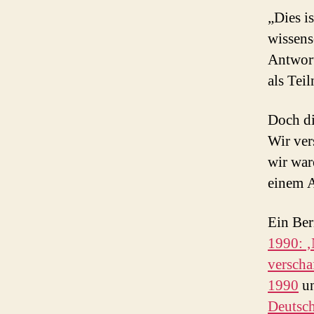
„Dies i
wissens
Antwort
als Tei
Doch di
Wir ver
wir war
einem A
Ein Ber
1990: ‚
verscha
1990
u
Deutsc