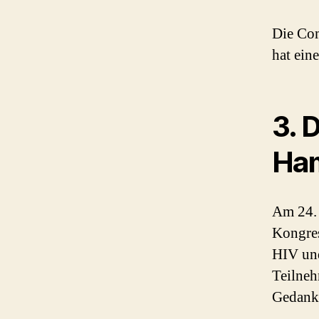
Die Com
hat ein
3. 
Ha
Am 24.
Kongres
HIV und
Teilneh
Gedank