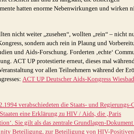
mente hatten enorme Nebenwirkungen und wirken n
lten nicht weiter „zusehen“, wollten „rein“ – nicht nu
Kongress, sondern auch rein in Plaung und Vorbereit
dien und Aids-Forschung. Forderten ‚echte‘ Comm
gung. ACT UP protestierte erneut, dieses mal während
Veranstaltung vor allen Teilnehmern während der Er
gresses:
ACT UP Deutscher Aids-Kongress Wiesba
2.1994 verabschiedeten die Staats- und Regierungs-
Staaten eine Erklärung zu HIV / Aids, die ‚Paris
tion‘. Sie gilt als das zentrale Grundlagen-Dokument
ty Beteiligung, zur Beteiligung von HIV-Positiven 