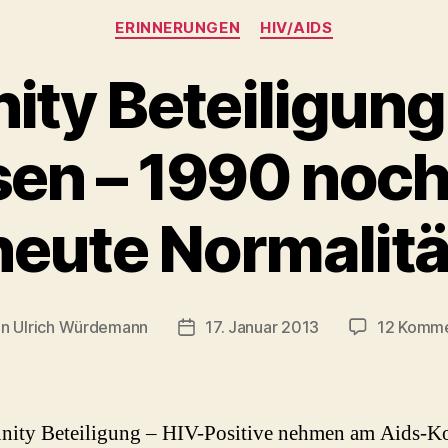
Kategorien
ERINNERUNGEN
HIV/AIDS
ty Beteiligung 
en – 1990 noch
heute Normalitä
on
Ulrich Würdemann
17. Januar 2013
12 Komm
ragsautor
Beitragsdatum
ity Beteiligung – HIV-Positive nehmen am Aids-K