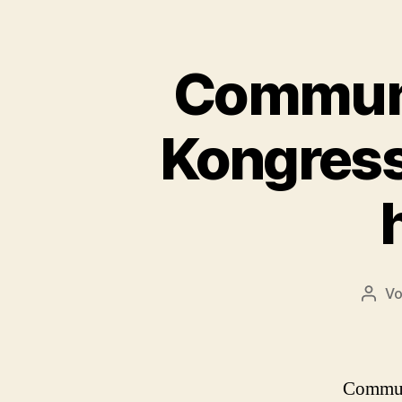
Communi
Kongress
V
Beit
Commun