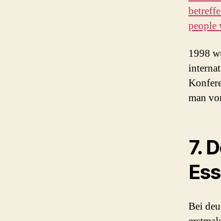
betreff
people 
1998 w
interna
Konfere
man vo
7. 
Ess
Bei deu