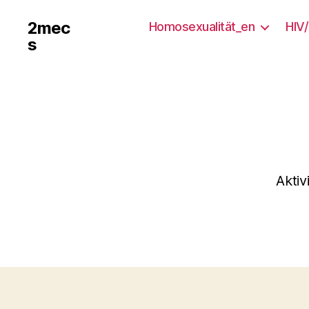
2mec
Homosexualität_en
HIV
s
Akti