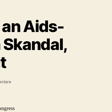
an Aids-
 Skandal,
t
zu
entare
Community
Beteiligung
an
Aids-
ongress
Kongressen