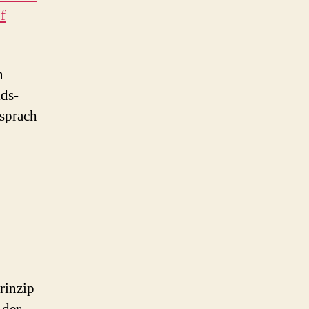
f
n
ids-
 sprach
rinzip