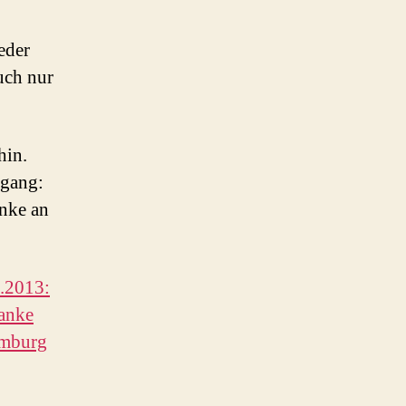
eder
uch nur
hin.
gang:
nke an
.2013:
ranke
amburg