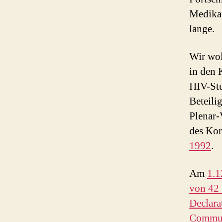
Medika
lange.
Wir wol
in den 
HIV-Stu
Beteili
Plenar-
des Kon
1992
.
Am
1.1
von 42 
Declara
Communi