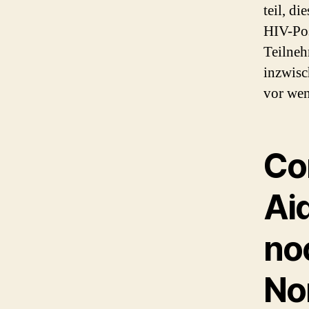
teil, d
HIV-Pos
Teilneh
inzwisc
vor wen
Co
Ai
no
No