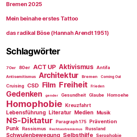
Bremen 2025
Mein beinahe erstes Tattoo
das radikal Böse (Hannah Arendt 1951)
Schlagwörter
ACT UP
Aktivismus
80er
Antifa
70er
Architektur
Antisemitismus
Bremen
Coming Out
Freiheit
Film
CSD
Cruising
Frieden
Gedenken
Gesundheit
Glaube
Homoehe
gender
Homophobie
Kreuzfahrt
Literatur
Medien
Lebensführung
Musik
NS-Diktatur
Prävention
Paragraph 175
Punk
Rassismus
Russland
Rechtsextremismus
Selbsthilfe
Schwulenbewegung
Serophobie