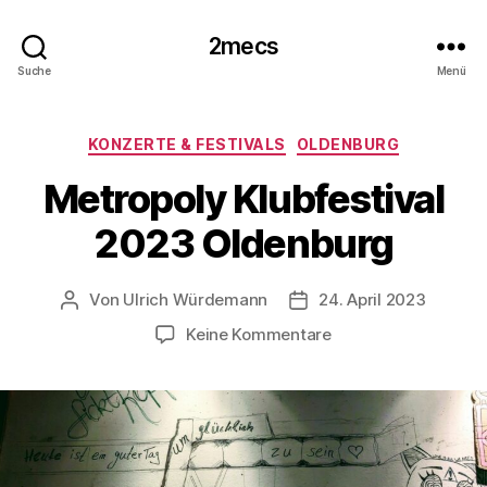
2mecs
Suche
Menü
Kategorien
KONZERTE & FESTIVALS
OLDENBURG
Metropoly Klubfestival
2023 Oldenburg
Von
Ulrich Würdemann
24. April 2023
Beitragsautor
Beitragsdatum
zu
Keine Kommentare
Metropoly
Klubfestival
2023
Oldenburg