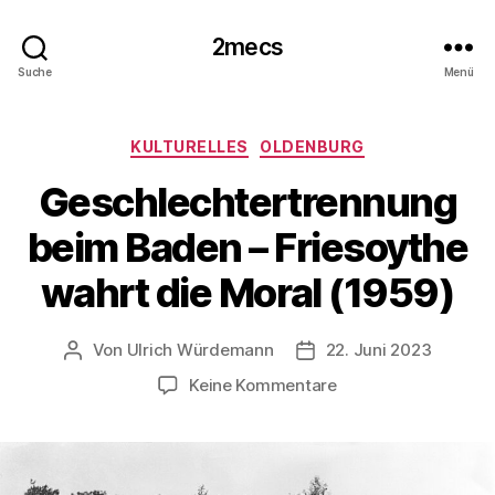
2mecs
Suche
Menü
Kategorien
KULTURELLES
OLDENBURG
Geschlechtertrennung
beim Baden – Friesoythe
wahrt die Moral (1959)
Von
Ulrich Würdemann
22. Juni 2023
Beitragsautor
Beitragsdatum
zu
Keine Kommentare
Geschlechtertrenn
beim
Baden
–