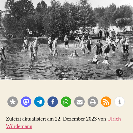
Friesoythe
wahrt
die
Moral
(1959)
Zuletzt aktualisiert am 22. Dezember 2023 von
Ulrich
Würdemann