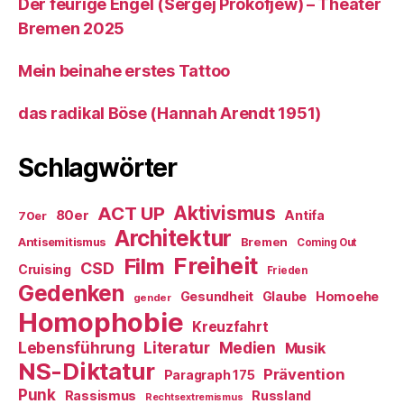
Der feurige Engel (Sergej Prokofjew) – Theater
Bremen 2025
Mein beinahe erstes Tattoo
das radikal Böse (Hannah Arendt 1951)
Schlagwörter
ACT UP
Aktivismus
80er
Antifa
70er
Architektur
Antisemitismus
Bremen
Coming Out
Freiheit
Film
CSD
Cruising
Frieden
Gedenken
Gesundheit
Glaube
Homoehe
gender
Homophobie
Kreuzfahrt
Literatur
Medien
Lebensführung
Musik
NS-Diktatur
Prävention
Paragraph 175
Punk
Rassismus
Russland
Rechtsextremismus