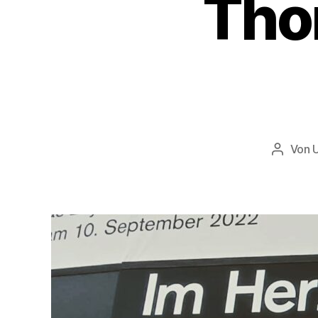
Tho
Von
Beitrag