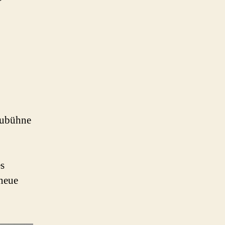
aubühne
s
 neue