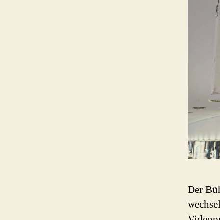
Der Büh
wechsel
Videopr