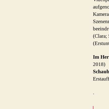
aufgen
Kameras
Szenenr
beeind
(Clara;
(Erstun
Im Her
2018)
Schaub
Erstauf
.