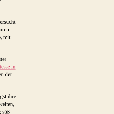
r
Versucht
turen
, mit
ter
tesse in
en der
gst ihre
welten,
g süß