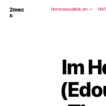
2mec
Homosexualität_en
HIV
s
Im H
(Edo