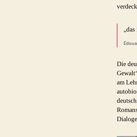
verdeck
„das 
Édoua
Die deu
Gewalt
am Lehn
autobi
deutsch
Romans
Dialoge