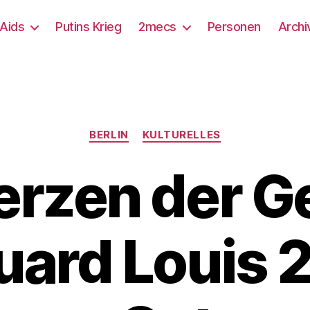
/Aids
Putins Krieg
2mecs
Personen
Archi
Kategorien
BERLIN
KULTURELLES
erzen der G
uard Louis 2