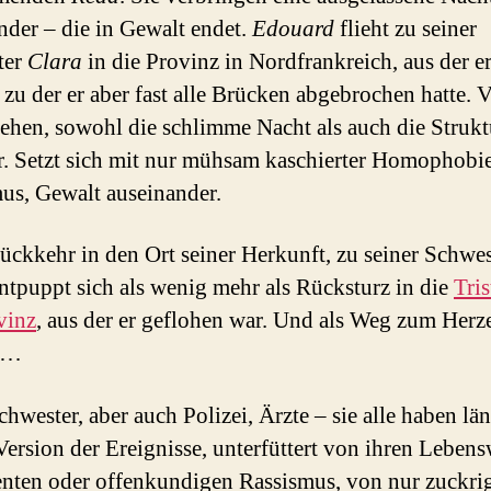
nder – die in Gewalt endet.
Edouard
flieht zu seiner
ter
Clara
in die Provinz in Nordfrankreich, aus der e
zu der er aber fast alle Brücken abgebrochen hatte. 
tehen, sowohl die schlimme Nacht als auch die Struk
r. Setzt sich mit nur mühsam kaschierter Homophobie
us, Gewalt auseinander.
ückkehr in den Ort seiner Herkunft, zu seiner Schwes
entpuppt sich als wenig mehr als Rücksturz in die
Tris
vinz
, aus der er geflohen war. Und als Weg zum Herz
 …
hwester, aber auch Polizei, Ärzte – sie alle haben län
Version der Ereignisse, unterfüttert von ihren Lebens
enten oder offenkundigen Rassismus, von nur zuckri