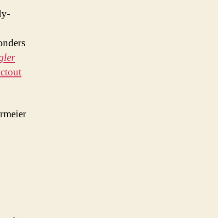
dy-
onders
gler
ctout
rmeier