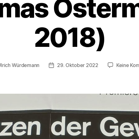
mas Osterm
2018)
Ulrich Würdemann
29. Oktober 2022
Keine Ko
sautor
Beitragsdatum