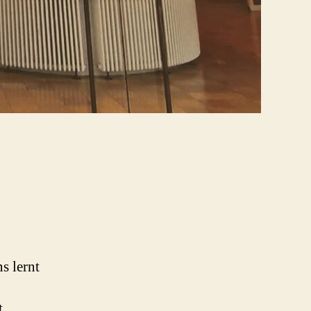
s lernt
t