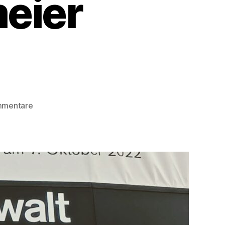
eier
zu
mmentare
Im
Herzen
der
Gewalt
(Edouard
Louis
2016
/
Thomas