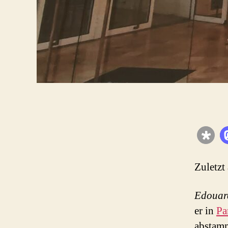
Zuletzt
Edoua
er in
Pa
abstam