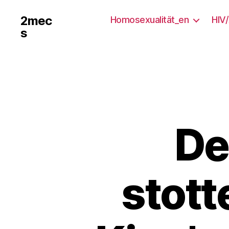
2mec
Homosexualität_en
HIV
s
De
stott