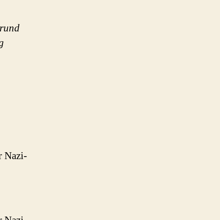
grund
g
r Nazi-