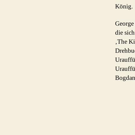
König.
George 
die sic
‚The Ki
Drehbuc
Urauffü
Urauffü
Bogdano