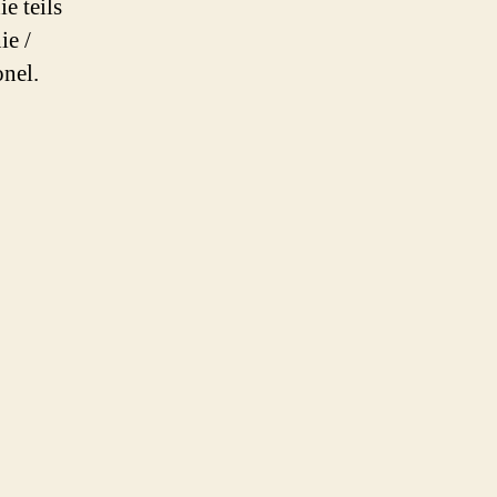
e teils
ie /
onel.