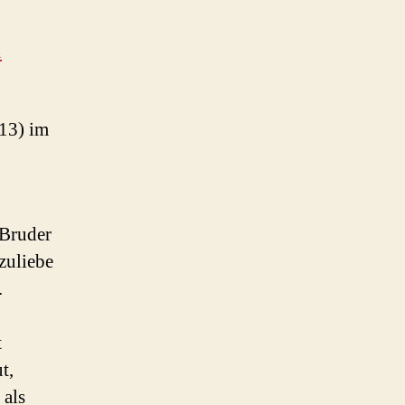
n
13) im
 Bruder
zuliebe
.
t
t,
 als