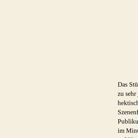
Das Stü
zu sehr
hektisc
Szenenf
Publiku
im Minu