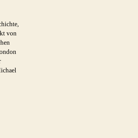
hichte,
nkt von
chen
London
r
ichael