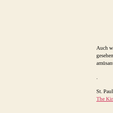
Auch we
gesehen
amüsant
.
St. Pau
The Ki