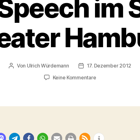
Speech im S
eater Hamb
Von
Ulrich Würdemann
17. Dezember 2012
Beitragsautor
Beitragsdatum
zu
Keine Kommentare
Der
liebenswerte
stotternde
König
–
The
King’s
Speech