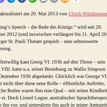
im
St.
 aktualisiert am 20. Mai 2013 von
Ulrich Würdeman
Pauli
Theater
ing’s Speech – die Rede des Königs “ wird seit 20.
Hamburg
r 2012 (und inzwischen verlängert bis 11. April 20
er St. Pauli Thetaer gespielt – eine sehenswerte
erung.
freiwillig kam Georg VI. 1936 auf den Thron – sein
VIII. hatte u.a. seiner Beziehung zu Wallis Simpson 
Dezember 1936 abgedankt. Glücklich war George VI
t nicht über diese neue Rolle – öffentliche Auftritte,
iche Reden waren ihm eine Qual – seit seiner Kindhei
te er. Doch Lionel Logue, australischer Sprachtherapeu
e ihn vor, und untersützte ihn auch in seiner Amtszeit