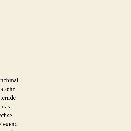
manchmal
ls sehr
nnernde
 das
echsel
wiegend