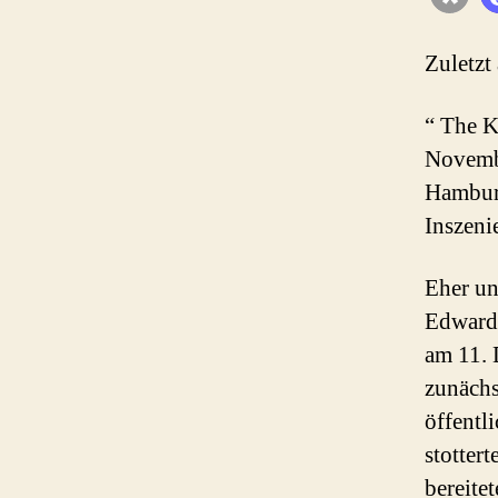
Zuletzt
“ The K
Novembe
Hamburg
Inszeni
Eher un
Edward 
am 11. 
zunächs
öffentl
stotter
bereitet