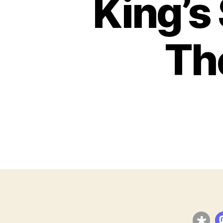
King’s 
Th