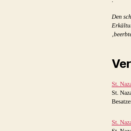
.
Den sch
Erkältu
‚beerbt
Ver
St. Naz
St. Naz
Besatze
St. Naz