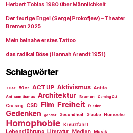
Herbert Tobias 1980 über Männlichkeit
Der feurige Engel (Sergej Prokofjew) – Theater
Bremen 2025
Mein beinahe erstes Tattoo
das radikal Böse (Hannah Arendt 1951)
Schlagwörter
ACT UP
Aktivismus
80er
Antifa
70er
Architektur
Antisemitismus
Bremen
Coming Out
Freiheit
Film
CSD
Cruising
Frieden
Gedenken
Gesundheit
Glaube
Homoehe
gender
Homophobie
Kreuzfahrt
Literatur
Medien
Lebensführung
Musik