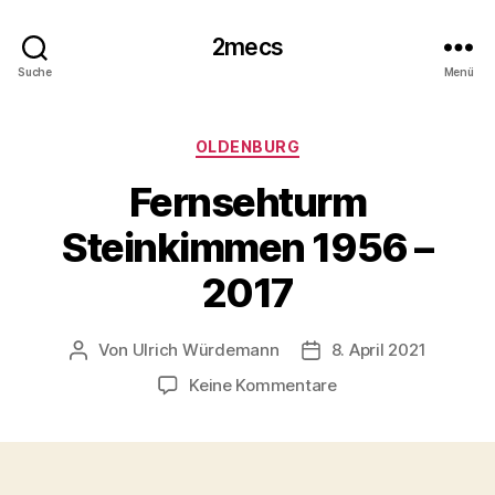
2mecs
Suche
Menü
Kategorien
OLDENBURG
Fernsehturm
Steinkimmen 1956 –
2017
Von
Ulrich Würdemann
8. April 2021
Beitragsautor
Beitragsdatum
zu
Keine Kommentare
Fernsehturm
Steinkimmen
1956
–