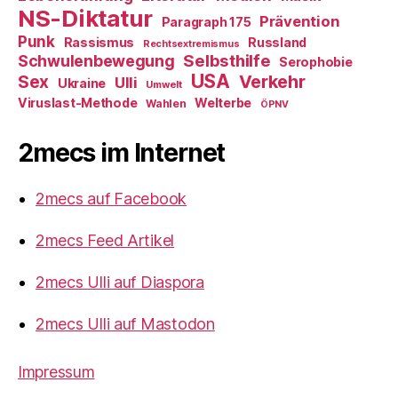
NS-Diktatur
Prävention
Paragraph 175
Punk
Rassismus
Russland
Rechtsextremismus
Selbsthilfe
Schwulenbewegung
Serophobie
USA
Verkehr
Sex
Ulli
Ukraine
Umwelt
Viruslast-Methode
Welterbe
Wahlen
ÖPNV
2mecs im Internet
2mecs auf Facebook
2mecs Feed Artikel
2mecs Ulli auf Diaspora
2mecs Ulli auf Mastodon
Impressum