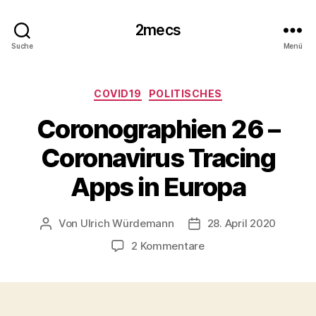
2mecs
Suche
Menü
Kategorien
COVID19
POLITISCHES
Coronographien 26 –
Coronavirus Tracing
Apps in Europa
Von
Ulrich Würdemann
28. April 2020
Beitragsautor
Beitragsdatum
zu
2 Kommentare
Coronographien
26
–
Coronavirus