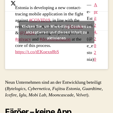
—
A
Estonia is developing a new contact-
e-
pr
tracing mobile application in the fight
Est
il
against
#COVID19
, in line with the
oni
2
recently announced API by
@Google
Klicken Sie, um Marketing Cookies zu
a
4,
akzeptieren und diesen Inhalt zu
&
@Apple
, placing the principles of
aktivieren
(@
2
#privacy
and
#decentralisation
at the
core of this process.
e_e
0
https://t.co/tEKoexn8bS
sto
2
nia)
0
Neun Unternehmen sind an der Entwicklung beteiligt
(
Bytelogics
,
Cybernetica
,
Fujitsu Estonia
,
Guardtime
,
Icefire
,
Iglu
,
Mobi Lab
,
Mooncascade
,
Velvet
).
Färöer – keine App