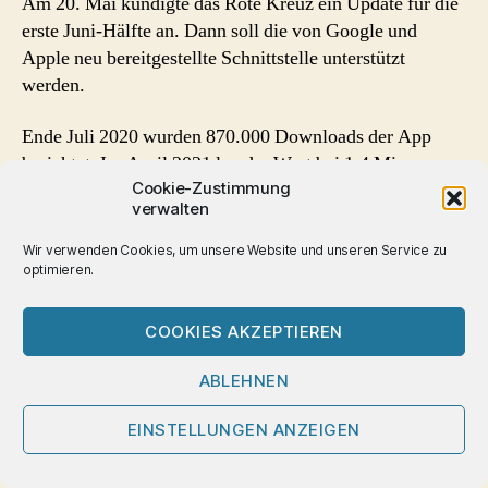
Am 20. Mai kündigte das Rote Kreuz ein Update für die
erste Juni-Hälfte an. Dann soll die von Google und
Apple neu bereitgestellte Schnittstelle unterstützt
werden.
Ende Juli 2020 wurden 870.000 Downloads der App
berichtet. Im April 2021 lag der Wert bei 1,4 Mio.
Cookie-Zustimmung
verwalten
Im Gegensatz zu anderen Corona Apps soll die
österreichische App
keine
Check-In – Funktionen
Wir verwenden Cookies, um unsere Website und unseren Service zu
erhalten, wurde Mitte April 2021 bekannt.
optimieren.
COOKIES AKZEPTIEREN
Polen – Protego &
kwarantanna domowa seit 1.
ABLEHNEN
April 2020 Pflicht bei
EINSTELLUNGEN ANZEIGEN
Quarantäne