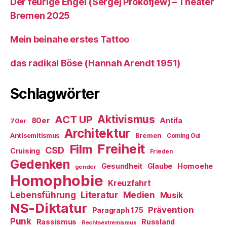
Der feurige Engel (Sergej Prokofjew) – Theater
Bremen 2025
Mein beinahe erstes Tattoo
das radikal Böse (Hannah Arendt 1951)
Schlagwörter
ACT UP
Aktivismus
80er
Antifa
70er
Architektur
Antisemitismus
Bremen
Coming Out
Freiheit
Film
CSD
Cruising
Frieden
Gedenken
Gesundheit
Glaube
Homoehe
gender
Homophobie
Kreuzfahrt
Literatur
Medien
Lebensführung
Musik
NS-Diktatur
Prävention
Paragraph 175
Punk
Rassismus
Russland
Rechtsextremismus