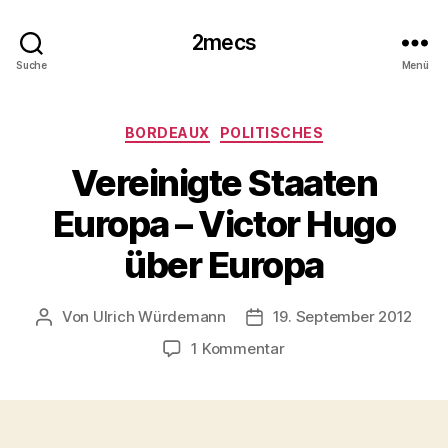
2mecs
Suche
Menü
Kategorien
BORDEAUX
POLITISCHES
Vereinigte Staaten
Europa – Victor Hugo
über Europa
Von
Ulrich Würdemann
19. September 2012
Beitragsautor
Beitragsdatum
zu
1 Kommentar
Vereinigte
Staaten
Europa
–