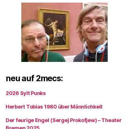
neu auf 2mecs:
2026 Sylt Punks
Herbert Tobias 1980 über Männlichkeit
Der feurige Engel (Sergej Prokofjew) – Theater
Bremen 2025