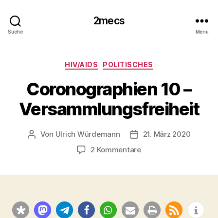
2mecs
Suche
Menü
Kategorien
HIV/AIDS
POLITISCHES
Coronographien 10 –
Versammlungsfreiheit
Von
Ulrich Würdemann
21. März 2020
Beitragsautor
Beitragsdatum
zu
2 Kommentare
Coronographien
10
–
Versammlungsfreiheit