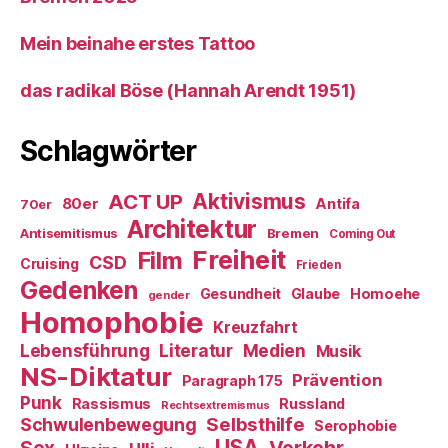
Mein beinahe erstes Tattoo
das radikal Böse (Hannah Arendt 1951)
Schlagwörter
ACT UP
Aktivismus
80er
Antifa
70er
Architektur
Antisemitismus
Bremen
Coming Out
Freiheit
Film
CSD
Cruising
Frieden
Gedenken
Gesundheit
Glaube
Homoehe
gender
Homophobie
Kreuzfahrt
Literatur
Medien
Lebensführung
Musik
NS-Diktatur
Prävention
Paragraph 175
Punk
Rassismus
Russland
Rechtsextremismus
Selbsthilfe
Schwulenbewegung
Serophobie
USA
Verkehr