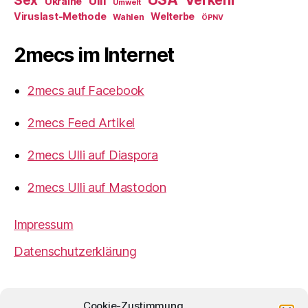
Sex
Ulli
Ukraine
Umwelt
Viruslast-Methode
Welterbe
Wahlen
ÖPNV
2mecs im Internet
2mecs auf Facebook
2mecs Feed Artikel
2mecs Ulli auf Diaspora
2mecs Ulli auf Mastodon
Impressum
Datenschutzerklärung
2mecs
von
Ulrich Würdemann
ist sofern nicht
Cookie-Zustimmung