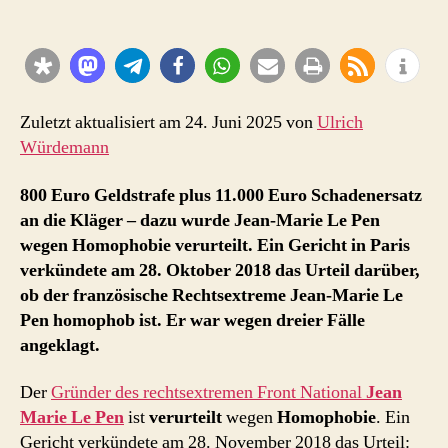
Le
Pen
homophob
–
800
€
Zuletzt aktualisiert am 24. Juni 2025 von
Ulrich
Geldstrafe
Würdemann
plus
Schadenersatz
800 Euro Geldstrafe plus 11.000 Euro Schadenersatz
an die Kläger – dazu wurde Jean-Marie Le Pen
wegen Homophobie verurteilt. Ein Gericht in Paris
verkündete am 28. Oktober 2018 das Urteil darüber,
ob der französische Rechtsextreme Jean-Marie Le
Pen homophob ist. Er war wegen dreier Fälle
angeklagt.
Der
Gründer des rechtsextremen Front National
Jean
Marie Le Pen
ist
verurteilt
wegen
Homophobie
. Ein
Gericht verkündete am 28. November 2018 das Urteil: