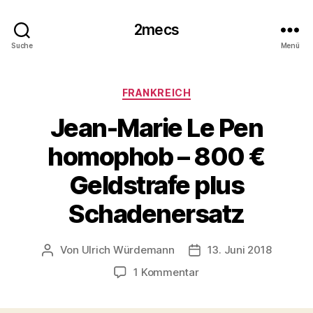
2mecs
Suche
Menü
Kategorien
FRANKREICH
Jean-Marie Le Pen
homophob – 800 €
Geldstrafe plus
Schadenersatz
Von
Ulrich Würdemann
13. Juni 2018
Beitragsautor
Beitragsdatum
zu
1 Kommentar
Jean-
Marie