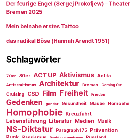
Der feurige Engel (Sergej Prokofjew) – Theater
Bremen 2025
Mein beinahe erstes Tattoo
das radikal Böse (Hannah Arendt 1951)
Schlagwörter
ACT UP
Aktivismus
80er
Antifa
70er
Architektur
Antisemitismus
Bremen
Coming Out
Freiheit
Film
CSD
Cruising
Frieden
Gedenken
Gesundheit
Glaube
Homoehe
gender
Homophobie
Kreuzfahrt
Literatur
Medien
Lebensführung
Musik
NS-Diktatur
Prävention
Paragraph 175
Punk
Rassismus
Russland
Rechtsextremismus