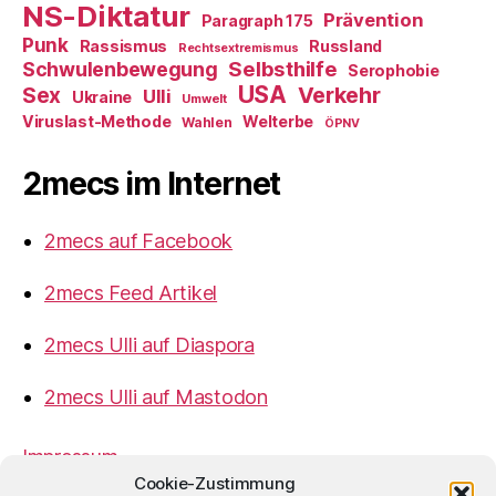
NS-Diktatur
Prävention
Paragraph 175
Punk
Rassismus
Russland
Rechtsextremismus
Selbsthilfe
Schwulenbewegung
Serophobie
USA
Verkehr
Sex
Ulli
Ukraine
Umwelt
Viruslast-Methode
Welterbe
Wahlen
ÖPNV
2mecs im Internet
2mecs auf Facebook
2mecs Feed Artikel
2mecs Ulli auf Diaspora
2mecs Ulli auf Mastodon
Impressum
Cookie-Zustimmung