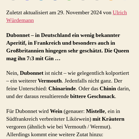
Zuletzt aktualisiert am 29. November 2024 von
Ulrich
Würdemann
Dubonnet – in Deutschland ein wenig bekannter
Aperitif, in Frankreich und besonders auch in
Großbritannien hingegen sehr geschätzt. Die Queen
mag ihn 7:3 mit Gin …
Nein,
Dubonnet
ist nicht – wie gelegentlich kolportiert
– ein weiterer
Vermouth
. Jedenfalls nicht ganz. Der
feine Unterschied:
Chinarinde
. Oder das
Chinin
darin,
und der daraus resultierende
bittere Geschmack
.
Für Dubonnet wird
Wein
(genauer:
Mistelle
, ein in
Südfrankreich verbreiteter Likörwein)
mit Kräutern
vergoren (ähnlich wie bei Vermouth / Wermut).
Allerdings kommt eine weitere Zutat hinzu: