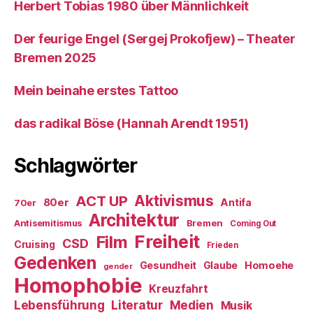
Herbert Tobias 1980 über Männlichkeit
Der feurige Engel (Sergej Prokofjew) – Theater
Bremen 2025
Mein beinahe erstes Tattoo
das radikal Böse (Hannah Arendt 1951)
Schlagwörter
ACT UP
Aktivismus
80er
Antifa
70er
Architektur
Antisemitismus
Bremen
Coming Out
Freiheit
Film
CSD
Cruising
Frieden
Gedenken
Gesundheit
Glaube
Homoehe
gender
Homophobie
Kreuzfahrt
Literatur
Medien
Lebensführung
Musik