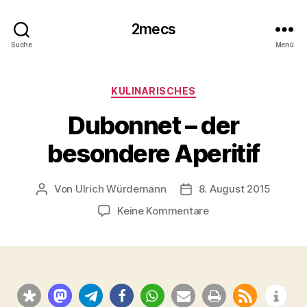
2mecs
Suche
Menü
Kategorien
KULINARISCHES
Dubonnet – der
besondere Aperitif
Von
Ulrich Würdemann
8. August 2015
Beitragsautor
Beitragsdatum
zu
Keine Kommentare
Dubonnet
–
der
besondere
Aperitif