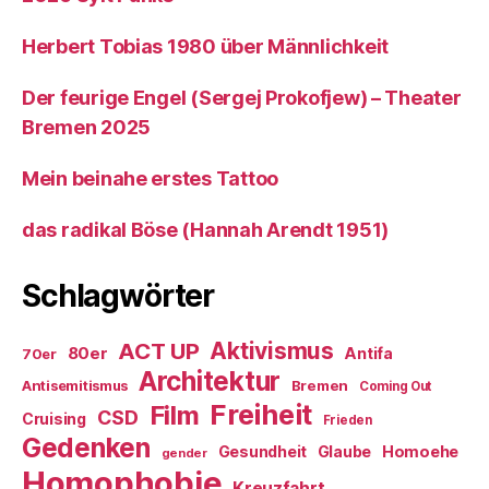
Herbert Tobias 1980 über Männlichkeit
Der feurige Engel (Sergej Prokofjew) – Theater
Bremen 2025
Mein beinahe erstes Tattoo
das radikal Böse (Hannah Arendt 1951)
Schlagwörter
ACT UP
Aktivismus
80er
Antifa
70er
Architektur
Antisemitismus
Bremen
Coming Out
Freiheit
Film
CSD
Cruising
Frieden
Gedenken
Gesundheit
Glaube
Homoehe
gender
Homophobie
Kreuzfahrt