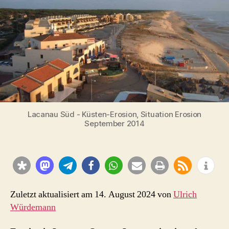
–
ein
Ort
zieht
sich
vom
Meer
zurück
Lacanau Süd - Küsten-Erosion, Situation Erosion
September 2014
Zuletzt aktualisiert am 14. August 2024 von
Ulrich
Würdemann