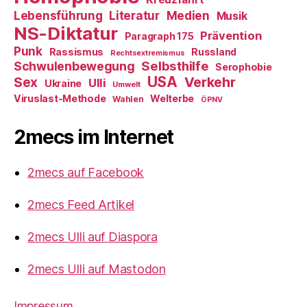
Literatur
Medien
Lebensführung
Musik
NS-Diktatur
Prävention
Paragraph 175
Punk
Rassismus
Russland
Rechtsextremismus
Selbsthilfe
Schwulenbewegung
Serophobie
USA
Verkehr
Sex
Ulli
Ukraine
Umwelt
Viruslast-Methode
Welterbe
Wahlen
ÖPNV
2mecs im Internet
2mecs auf Facebook
2mecs Feed Artikel
2mecs Ulli auf Diaspora
2mecs Ulli auf Mastodon
Impressum