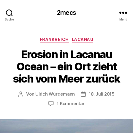
2mecs
Suche
Menü
Kategorien
FRANKREICH
LACANAU
Erosion in Lacanau
Ocean – ein Ort zieht
sich vom Meer zurück
Von
Ulrich Würdemann
18. Juli 2015
Beitragsautor
Beitragsdatum
zu
1 Kommentar
Erosion
in
Lacanau
Ocean