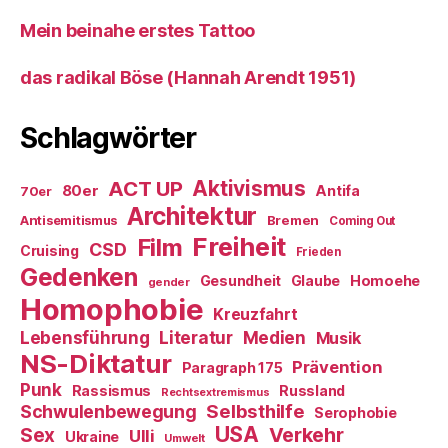
Mein beinahe erstes Tattoo
das radikal Böse (Hannah Arendt 1951)
Schlagwörter
ACT UP
Aktivismus
80er
Antifa
70er
Architektur
Antisemitismus
Bremen
Coming Out
Freiheit
Film
CSD
Cruising
Frieden
Gedenken
Gesundheit
Glaube
Homoehe
gender
Homophobie
Kreuzfahrt
Literatur
Medien
Lebensführung
Musik
NS-Diktatur
Prävention
Paragraph 175
Punk
Rassismus
Russland
Rechtsextremismus
Selbsthilfe
Schwulenbewegung
Serophobie
USA
Verkehr
Sex
Ulli
Ukraine
Umwelt