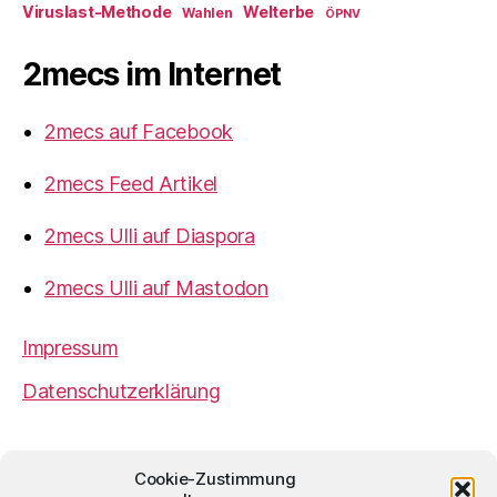
Viruslast-Methode
Welterbe
Wahlen
ÖPNV
2mecs im Internet
2mecs auf Facebook
2mecs Feed Artikel
2mecs Ulli auf Diaspora
2mecs Ulli auf Mastodon
Impressum
Datenschutzerklärung
2mecs
von
Ulrich Würdemann
ist sofern nicht
Cookie-Zustimmung
anders angegeben lizenziert unter einer
Creative