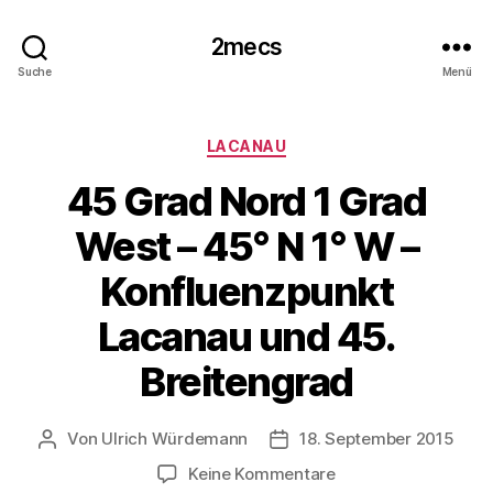
2mecs
Suche
Menü
Kategorien
LACANAU
45 Grad Nord 1 Grad
West – 45° N 1° W –
Konfluenzpunkt
Lacanau und 45.
Breitengrad
Von
Ulrich Würdemann
18. September 2015
Beitragsautor
Beitragsdatum
zu
Keine Kommentare