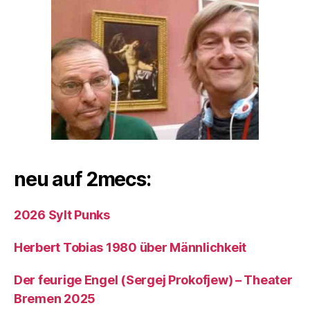
neu auf 2mecs:
2026 Sylt Punks
Herbert Tobias 1980 über Männlichkeit
Der feurige Engel (Sergej Prokofjew) – Theater
Bremen 2025