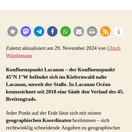
45
Grad
Nord
1
Grad
West
–
45°
Zuletzt aktualisiert am 29. November 2024 von
Ulrich
N
Würdemann
1°
W
Konfluenzpunkt Lacanau – der Konfluenzpunkt
–
45°N 1°W befindet sich im Kiefernwald nahe
Konfluenzpunkt
Lacanau, unweit der Staße. In Lacanau Océan
Lacanau
kennzeichnet seit 2018 eine Säule den Verlauf des 45.
und
45.
Breitengrads.
Breitengrad
Jeder Punkt auf der Erde lässt sich mit seinen
geographischen Koordinaten
bestimmen – sich
rechtwinklig schneidende Angaben zu geographischer