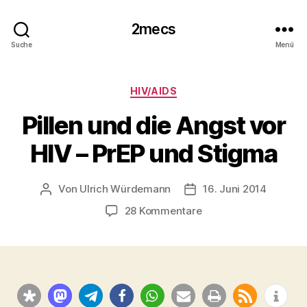
2mecs
Suche
Menü
Kategorien
HIV/AIDS
Pillen und die Angst vor
HIV – PrEP und Stigma
Von
Ulrich Würdemann
16. Juni 2014
Beitragsautor
Beitragsdatum
zu
28 Kommentare
Pillen
und
die
Angst
vor
HIV