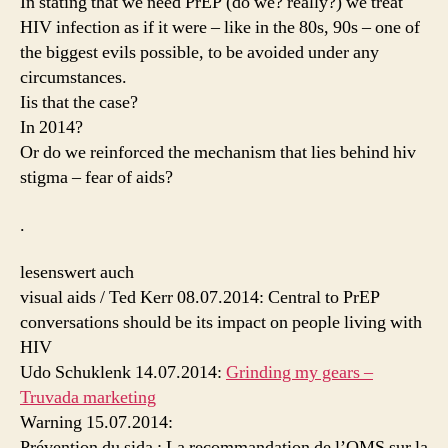
In stating that we need PrEP (do we? really?) we treat
HIV infection as if it were – like in the 80s, 90s – one of
the biggest evils possible, to be avoided under any
circumstances.
Iis that the case?
In 2014?
Or do we reinforced the mechanism that lies behind hiv
stigma – fear of aids?
.
lesenswert auch
visual aids / Ted Kerr 08.07.2014: Central to PrEP
conversations should be its impact on people living with
HIV
Udo Schuklenk 14.07.2014:
Grinding my gears –
Truvada marketing
Warning 15.07.2014:
Prévention du sida : La recommandation de l’OMS sur la