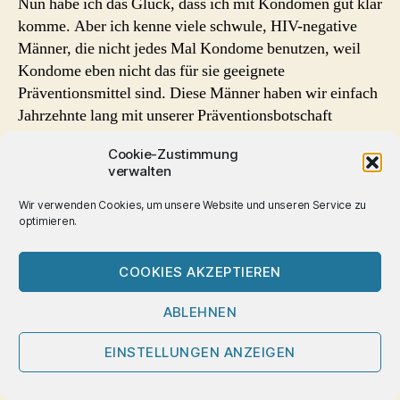
Nun habe ich das Glück, dass ich mit Kondomen gut klar
komme. Aber ich kenne viele schwule, HIV-negative
Männer, die nicht jedes Mal Kondome benutzen, weil
Kondome eben nicht das für sie geeignete
Präventionsmittel sind. Diese Männer haben wir einfach
Jahrzehnte lang mit unserer Präventionsbotschaft
„Kondome schützen“ komplett ignoriert, bzw. hatten
Cookie-Zustimmung
schlicht und einfach nichts für sie anzubieten. (Ich finde,
verwalten
Harm-Reduction-Strategien wie „Seropositioning“ oder
„Serosorting unter Negativen“ sind ein nicht ganz so
Wir verwenden Cookies, um unsere Website und unseren Service zu
optimieren.
adequater Ersatz für Kondome oder PrEP. Für diese
Männer gibt es nun eine bewiesener Weise
hocheffiziente, neue Präventionsoption – sie wird ihnen
COOKIES AKZEPTIEREN
aber in Deutschland vorenthalten!
ABLEHNEN
Zurück zu Stigma: Genauso, wie wir HIV nicht mehr als
EINSTELLUNGEN ANZEIGEN
„Monster“ darstellen wollen, wünsche ich mir, dass wir
auch PrEP nicht als ein „Monster“ darstellen. Soooo