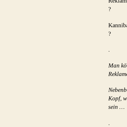
Reklame
?
Kanniba
?
.
Man kön
Reklame
Nebenbe
Kopf, w
sein …
.