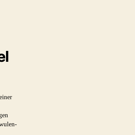
el
einer
egen
hwulen-