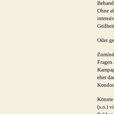
Behandl
Ohne al
intensi
Geilhei
Oder ge
Zuminde
Fragen 
Kampagn
eher da
Kondo
Könnte 
(s.o.) 