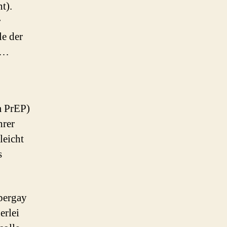
t).
r
le der
n …
m PrEP)
hrer
leicht
s
pergay
erlei