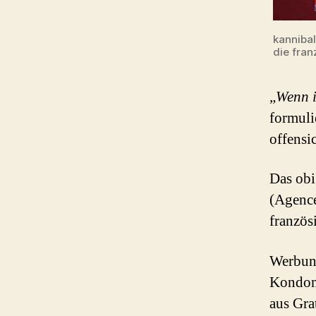
kannibal
die fran
„
Wenn i
formuli
offensi
Das obi
(Agence 
französ
Werbung
Kondom‘
aus Gra