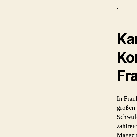
.
Kan
Ko
Fr
In Fran
großen 
Schwule
zahlrei
Magazin