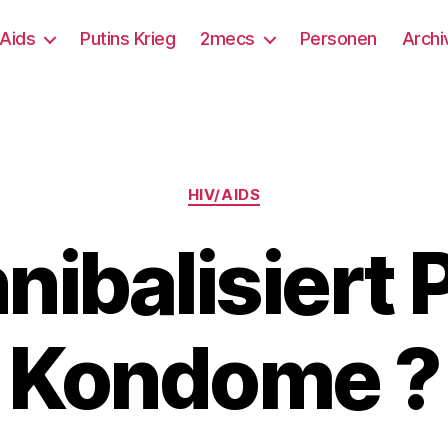
/Aids
Putins Krieg
2mecs
Personen
Archi
Kategorien
HIV/AIDS
nibalisiert 
Kondome ?