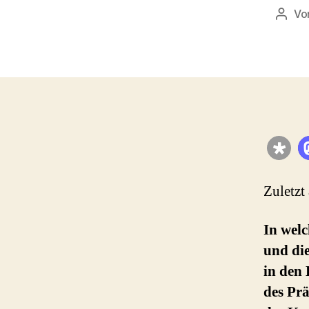
Vo
Beitr
Zuletzt
In wel
und die
in den
des Pr