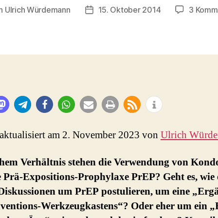
n
Ulrich Würdemann
15. Oktober 2014
3 Komm
agsautor
Beitragsdatum
 aktualisiert am 2. November 2023 von
Ulrich Würd
chem Verhältnis stehen die Verwendung von Kon
 Prä-Expositions-Prophylaxe PrEP? Geht es, wie 
 Diskussionen um PrEP postulieren, um eine „Er
äventions-Werkzeugkastens“? Oder eher um ein 