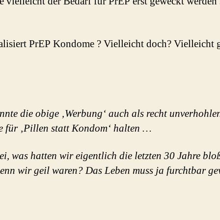
 vielleicht der Bedarf für PrEP erst geweckt werden
lisiert PrEP Kondome ? Vielleicht doch? Vielleicht 
nte die obige ‚Werbung‘ auch als recht unverhohle
 für ‚Pillen statt Kondom‘ halten …
i, was hatten wir eigentlich die letzten 30 Jahre blo
enn wir geil waren? Das Leben muss ja furchtbar g