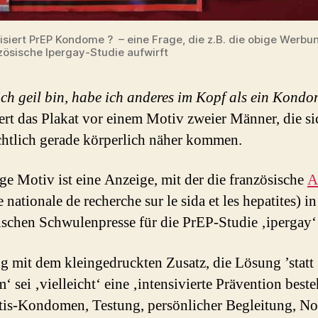
isiert PrEP Kondome ? – eine Frage, die z.B. die obige Werbu
zösische Ipergay-Studie aufwirft
ch geil bin, habe ich anderes im Kopf als ein Kond
ert das Plakat vor einem Motiv zweier Männer, die si
chtlich gerade körperlich näher kommen.
ge Motiv ist eine Anzeige, mit der die französische
A
nationale de recherche sur le sida et les hepatites) in
ischen Schwulenpresse für die PrEP-Studie ‚ipergay‘
 mit dem kleingedruckten Zusatz, die Lösung ’statt
 sei ‚vielleicht‘ eine ‚intensivierte Prävention best
tis-Kondomen, Testung, persönlicher Begleitung, Not