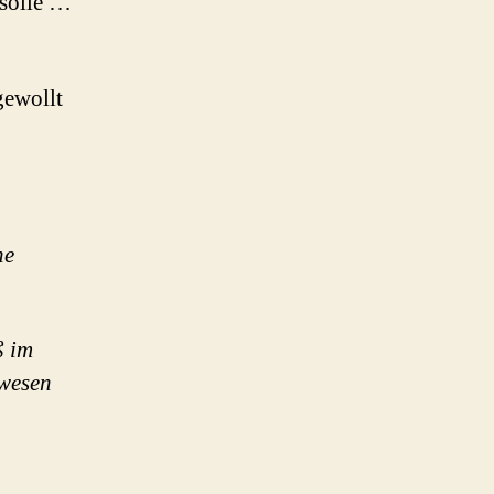
 solle …
gewollt
ne
ß im
ewesen