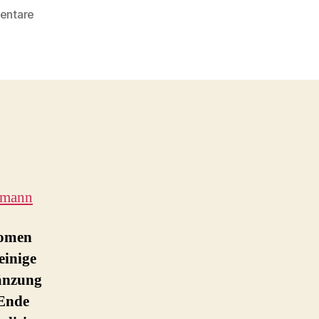
zu
entare
Kannibalisiert
PrEP
Kondome
?
emann
domen
einige
gänzung
„Ende