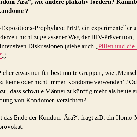
ndom-Ära“, wie andere plakativ fordern? Kanniba
Kondome ?
-Expositions-Prophylaxe PrEP, ein experimenteller u
derzeit nicht zugelassener Weg der HIV-Prävention, 
s intensiven Diskussionen (siehe auch „
Pillen und die
V
„).
P eher etwas nur für bestimmte Gruppen, wie ‚Mensc
x keine oder nicht immer Kondome verwenden‘? Ode
zu, dass schwule Männer zukünftig mehr als heute au
dung von Kondomen verzichten?
 das Ende der Kondom-Ära?‘, fragt z.B. ein Homo-
provokat.