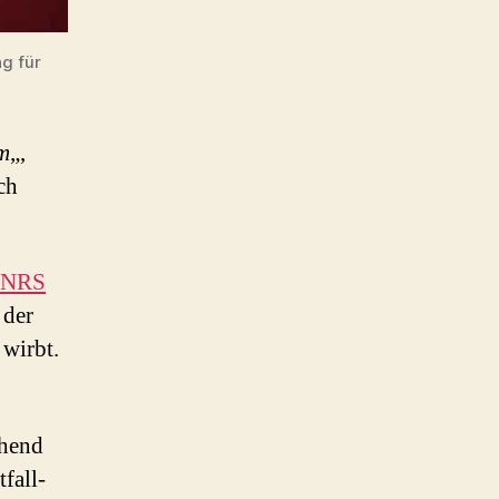
ng für
om
„,
ch
NRS
 der
 wirbt.
ehend
fall-