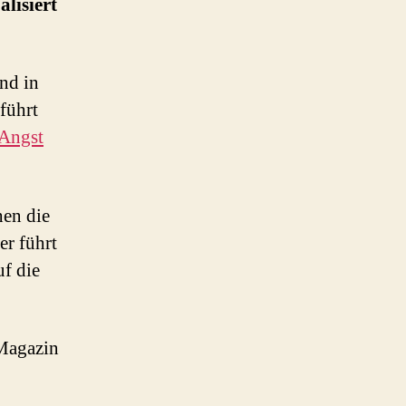
lisiert
nd in
führt
 Angst
hen die
r führt
f die
Magazin