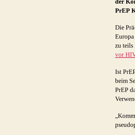
der Ko
PrEP 
Die Prä
Europa 
zu teil
vor HI
Ist PrE
beim Se
PrEP da
Verwen
„Kommt
pseudo