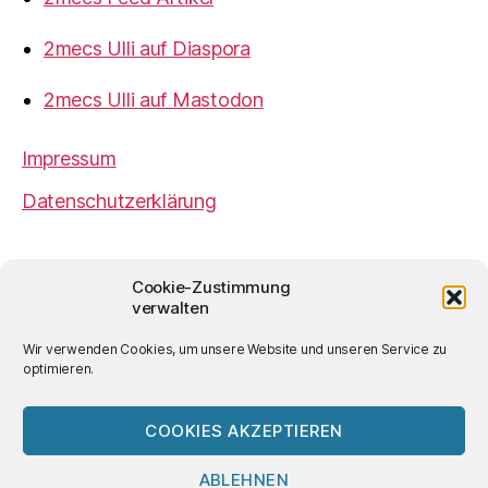
2mecs Ulli auf Diaspora
2mecs Ulli auf Mastodon
Impressum
Datenschutzerklärung
2mecs
von
Ulrich Würdemann
ist sofern nicht
Cookie-Zustimmung
anders angegeben lizenziert unter einer
Creative
verwalten
Commons Namensnennung 4.0 International
Lizenz
.
Wir verwenden Cookies, um unsere Website und unseren Service zu
optimieren.
COOKIES AKZEPTIEREN
© 2026
2mecs
Hoch
↑
ABLEHNEN