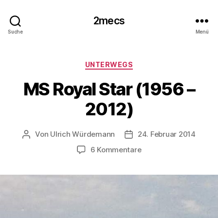
2mecs
Suche
Menü
Kategorien
UNTERWEGS
MS Royal Star (1956 –
2012)
Von
Ulrich Würdemann
24. Februar 2014
Beitragsautor
Beitragsdatum
zu
6 Kommentare
MS
Royal
Star
(1956
–
2012)