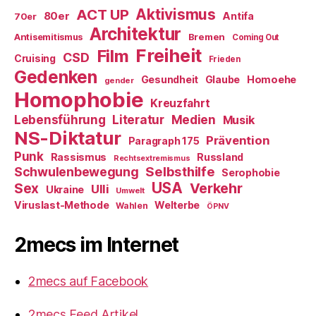
ACT UP
Aktivismus
80er
Antifa
70er
Architektur
Antisemitismus
Bremen
Coming Out
Freiheit
Film
CSD
Cruising
Frieden
Gedenken
Gesundheit
Glaube
Homoehe
gender
Homophobie
Kreuzfahrt
Literatur
Medien
Lebensführung
Musik
NS-Diktatur
Prävention
Paragraph 175
Punk
Rassismus
Russland
Rechtsextremismus
Selbsthilfe
Schwulenbewegung
Serophobie
USA
Verkehr
Sex
Ulli
Ukraine
Umwelt
Viruslast-Methode
Welterbe
Wahlen
ÖPNV
2mecs im Internet
2mecs auf Facebook
2mecs Feed Artikel