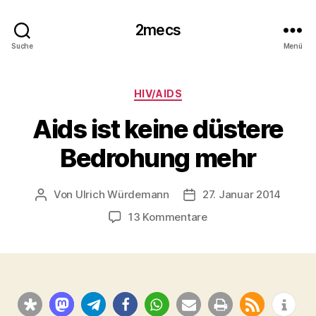
2mecs
Suche
Menü
Kategorien
HIV/AIDS
Aids ist keine düstere
Bedrohung mehr
Von
Ulrich Würdemann
27. Januar 2014
Beitragsautor
Beitragsdatum
zu
13 Kommentare
Aids
ist
keine
düstere
Bedrohung
mehr