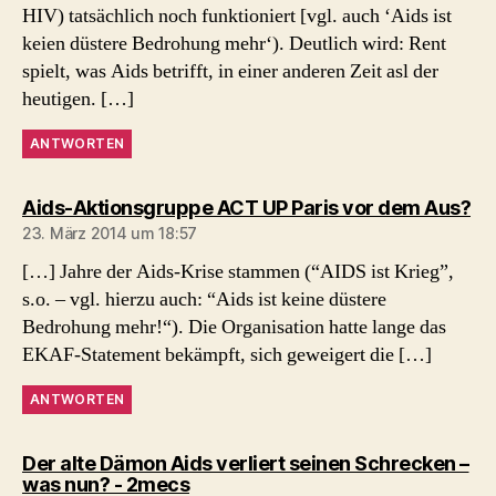
HIV) tatsächlich noch funktioniert [vgl. auch ‘Aids ist
keien düstere Bedrohung mehr‘). Deutlich wird: Rent
spielt, was Aids betrifft, in einer anderen Zeit asl der
heutigen. […]
ANTWORTEN
sa
Aids-Aktionsgruppe ACT UP Paris vor dem Aus?
23. März 2014 um 18:57
[…] Jahre der Aids-Krise stammen (“AIDS ist Krieg”,
s.o. – vgl. hierzu auch: “Aids ist keine düstere
Bedrohung mehr!“). Die Organisation hatte lange das
EKAF-Statement bekämpft, sich geweigert die […]
ANTWORTEN
Der alte Dämon Aids verliert seinen Schrecken –
sagt:
was nun? - 2mecs