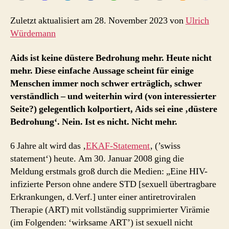
Zuletzt aktualisiert am 28. November 2023 von
Ulrich
Würdemann
Aids ist keine düstere Bedrohung mehr. Heute nicht
mehr. Diese einfache Aussage scheint für einige
Menschen immer noch schwer erträglich, schwer
verständlich – und weiterhin wird (von interessierter
Seite?) gelegentlich kolportiert, Aids sei eine ‚düstere
Bedrohung‘. Nein. Ist es nicht. Nicht mehr.
6 Jahre alt wird das ‚
EKAF-Statement
‚ (’swiss
statement‘) heute. Am 30. Januar 2008 ging die
Meldung erstmals groß durch die Medien: „Eine HIV-
infizierte Person ohne andere STD [sexuell übertragbare
Erkrankungen, d.Verf.] unter einer antiretroviralen
Therapie (ART) mit vollständig supprimierter Virämie
(im Folgenden: ‘wirksame ART’) ist sexuell nicht