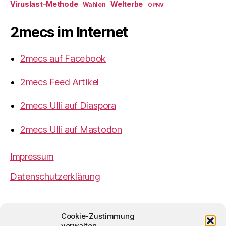
Viruslast-Methode
Welterbe
Wahlen
ÖPNV
2mecs im Internet
2mecs auf Facebook
2mecs Feed Artikel
2mecs Ulli auf Diaspora
2mecs Ulli auf Mastodon
Impressum
Datenschutzerklärung
2mecs
von
Ulrich Würdemann
ist sofern nicht
Cookie-Zustimmung
anders angegeben lizenziert unter einer
Creative
verwalten