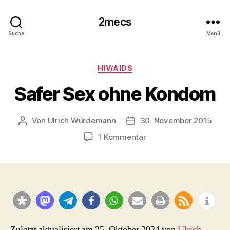
2mecs
Suche
Menü
Kategorien
HIV/AIDS
Safer Sex ohne Kondom
Von
Ulrich Würdemann
30. November 2015
Beitragsautor
Beitragsdatum
zu
1 Kommentar
Safer
Sex
ohne
Kondom
Zuletzt aktualisiert am 25. Oktober 2024 von
Ulrich