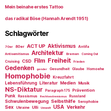
Mein beinahe erstes Tattoo
das radikal Böse (Hannah Arendt 1951)
Schlagwörter
ACT UP
Aktivismus
80er
Antifa
70er
Architektur
Antisemitismus
Bremen
Coming Out
Freiheit
Film
CSD
Cruising
Frieden
Gedenken
Gesundheit
Glaube
Homoehe
gender
Homophobie
Kreuzfahrt
Literatur
Medien
Lebensführung
Musik
NS-Diktatur
Prävention
Paragraph 175
Punk
Rassismus
Russland
Rechtsextremismus
Selbsthilfe
Schwulenbewegung
Serophobie
USA
Verkehr
Sex
Ulli
Ukraine
Umwelt