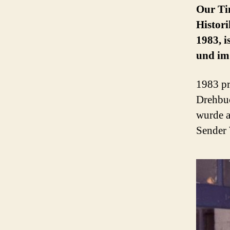
Our Ti
Histor
1983, i
und im 
1983 p
Drehbuc
wurde a
Sender