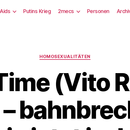
/Aids
Putins Krieg
2mecs
Personen
Archi
Kategorien
HOMOSEXUALITÄTEN
Time (Vito 
 – bahnbre