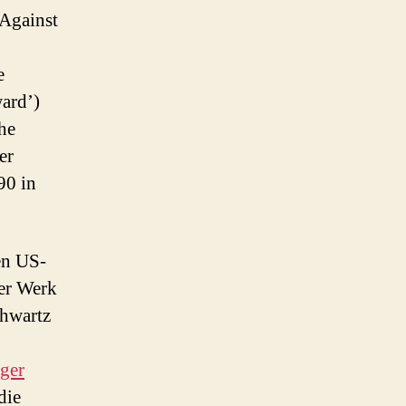
 Against
e
ard’)
he
er
90 in
en US-
er Werk
chwartz
ger
die