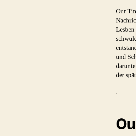
Our Tim
Nachric
Lesben 
schwule
entstan
und Sc
darunte
der spä
.
Our