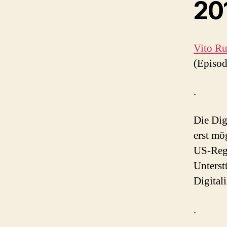
20
Vito Ru
(Episod
.
Die Dig
erst mö
US-Reg
Unterst
Digital
.