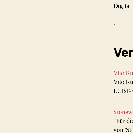
Digital
.
Ver
Vito Ru
Vito Ru
LGBT-A
Stonewa
“Für di
von 'St