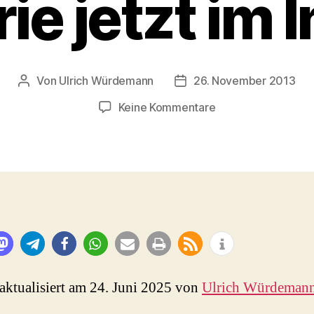
e jetzt im 
Von
Ulrich Würdemann
26. November 2013
Beitragsautor
Beitragsdatum
zu
Keine Kommentare
Our
Time
(Vito
Russo
1983)
–
bahnbrechende
TV-
Serie
jetzt
 aktualisiert am 24. Juni 2025 von
Ulrich Würdeman
im
Internet