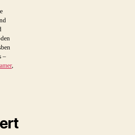
ie
und
d
oden
sben
s –
ramer
,
ert