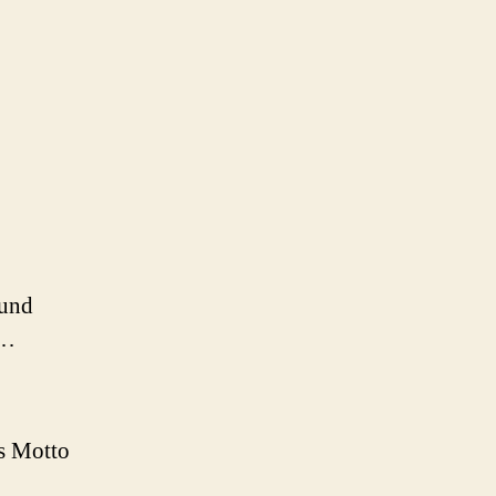
 und
e…
as Motto