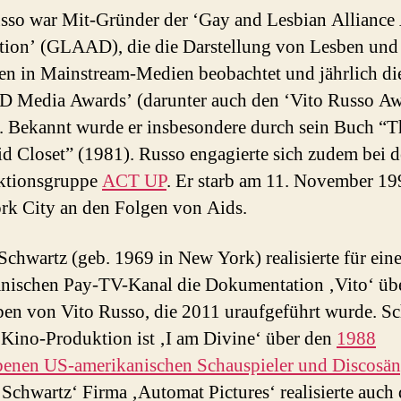
sso war Mit-Gründer der ‘Gay and Lesbian Alliance
ion’ (GLAAD), die die Darstellung von Lesben und
n in Mainstream-Medien beobachtet und jährlich di
 Media Awards’ (darunter auch den ‘Vito Russo Aw
t. Bekannt wurde er insbesondere durch sein Buch “T
id Closet” (1981). Russo engagierte sich zudem bei d
ktionsgruppe
ACT UP
. Er starb am 11. November 19
k City an den Folgen von Aids.
 Schwartz (geb. 1969 in New York) realisierte für ein
nischen Pay-TV-Kanal die Dokumentation ‚Vito‘ üb
en von Vito Russo, die 2011 uraufgeführt wurde. S
 Kino-Produktion ist ‚I am Divine‘ über den
1988
benen US-amerikanischen Schauspieler und Discosän
. Schwartz‘ Firma ‚Automat Pictures‘ realisierte auch 