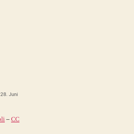
28. Juni
li
–
CC