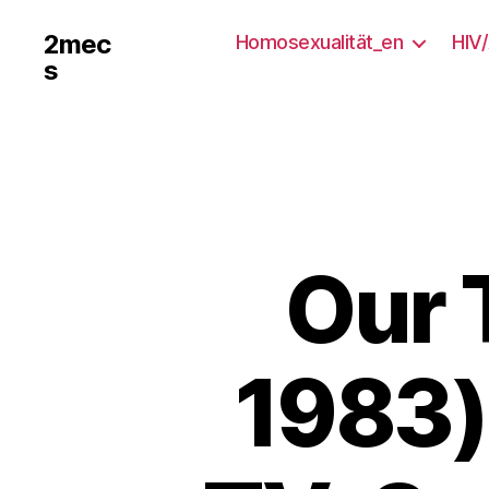
2mec
Homosexualität_en
HIV
s
Our 
1983)