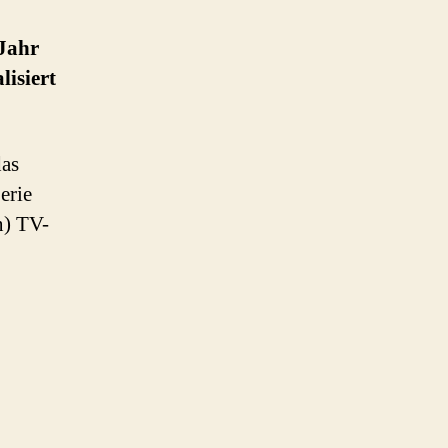
 Jahr
lisiert
das
Serie
n) TV-