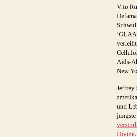
Vito Ru
Defamat
Schwule
‘GLAAD
verleih
Cellulo
Aids-A
New Yor
Jeffrey
amerika
und Leb
jüngste
verstor
Divine