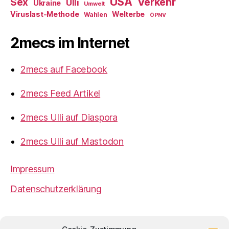
USA
Verkehr
Sex
Ulli
Ukraine
Umwelt
Viruslast-Methode
Welterbe
Wahlen
ÖPNV
2mecs im Internet
2mecs auf Facebook
2mecs Feed Artikel
2mecs Ulli auf Diaspora
2mecs Ulli auf Mastodon
Impressum
Datenschutzerklärung
2mecs
von
Ulrich Würdemann
ist sofern nicht