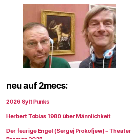
neu auf 2mecs:
2026 Sylt Punks
Herbert Tobias 1980 über Männlichkeit
Der feurige Engel (Sergej Prokofjew) – Theater