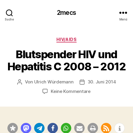
2mecs
Suche
Menü
Kategorien
HIV/AIDS
Blutspender HIV und
Hepatitis C 2008 – 2012
Von
Ulrich Würdemann
30. Juni 2014
Beitragsautor
Beitragsdatum
zu
Keine Kommentare
Blutspender
HIV
und
Hepatitis
C
2008