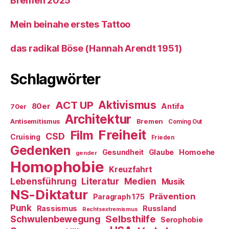
Bremen 2025
Mein beinahe erstes Tattoo
das radikal Böse (Hannah Arendt 1951)
Schlagwörter
ACT UP
Aktivismus
80er
Antifa
70er
Architektur
Antisemitismus
Bremen
Coming Out
Freiheit
Film
CSD
Cruising
Frieden
Gedenken
Gesundheit
Glaube
Homoehe
gender
Homophobie
Kreuzfahrt
Literatur
Medien
Lebensführung
Musik
NS-Diktatur
Prävention
Paragraph 175
Punk
Rassismus
Russland
Rechtsextremismus
Selbsthilfe
Schwulenbewegung
Serophobie