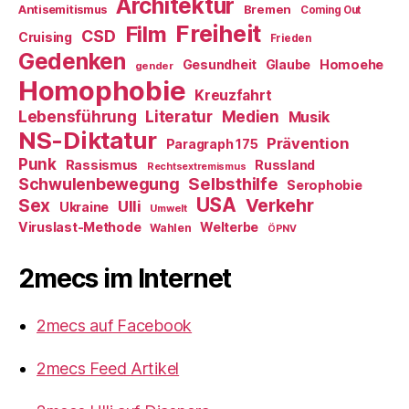
Architektur
Antisemitismus
Bremen
Coming Out
Freiheit
Film
CSD
Cruising
Frieden
Gedenken
Gesundheit
Glaube
Homoehe
gender
Homophobie
Kreuzfahrt
Literatur
Medien
Lebensführung
Musik
NS-Diktatur
Prävention
Paragraph 175
Punk
Rassismus
Russland
Rechtsextremismus
Selbsthilfe
Schwulenbewegung
Serophobie
USA
Verkehr
Sex
Ulli
Ukraine
Umwelt
Viruslast-Methode
Welterbe
Wahlen
ÖPNV
2mecs im Internet
2mecs auf Facebook
2mecs Feed Artikel