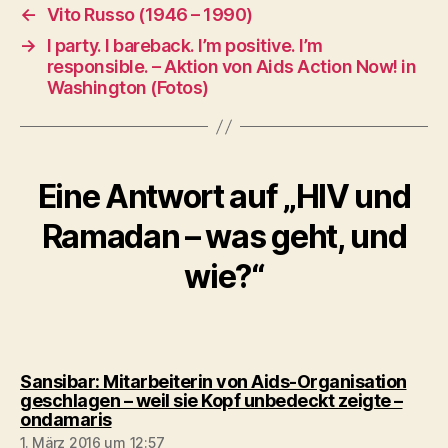
←
Vito Russo (1946 – 1990)
→
I party. I bareback. I’m positive. I’m
responsible. – Aktion von Aids Action Now! in
Washington (Fotos)
Eine Antwort auf „HIV und
Ramadan – was geht, und
wie?“
Sansibar: Mitarbeiterin von Aids-Organisation
geschlagen – weil sie Kopf unbedeckt zeigte –
sagt:
ondamaris
1. März 2016 um 12:57