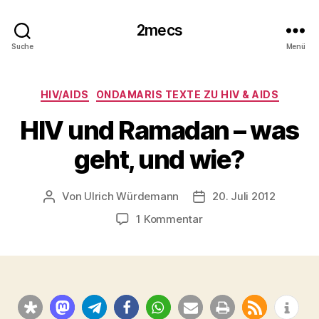
2mecs
Suche
Menü
Kategorien
HIV/AIDS
ONDAMARIS TEXTE ZU HIV & AIDS
HIV und Ramadan – was
geht, und wie?
Von
Ulrich Würdemann
20. Juli 2012
Beitragsautor
Beitragsdatum
zu
1 Kommentar
HIV
und
Ramadan
–
was
geht,