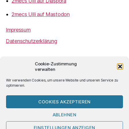
2mecs Ulli auf Diaspora
2mecs Ulli auf Mastodon
Impressum
Datenschutzerklärung
2mecs
von
Ulrich Würdemann
ist sofern nicht
Cookie-Zustimmung
anders angegeben lizenziert unter einer
Creative
verwalten
Commons Namensnennung 4.0 International
Lizenz
.
Wir verwenden Cookies, um unsere Website und unseren Service zu
optimieren.
COOKIES AKZEPTIEREN
© 2026
2mecs
Hoch
↑
ABLEHNEN
EINSTELLUNGEN ANZEIGEN