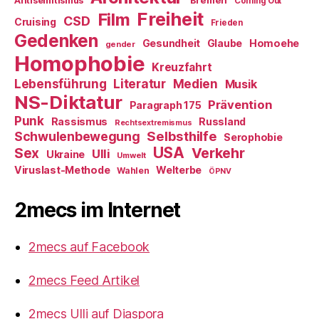
Coming Out
Freiheit
Film
CSD
Cruising
Frieden
Gedenken
Gesundheit
Glaube
Homoehe
gender
Homophobie
Kreuzfahrt
Literatur
Medien
Lebensführung
Musik
NS-Diktatur
Prävention
Paragraph 175
Punk
Rassismus
Russland
Rechtsextremismus
Selbsthilfe
Schwulenbewegung
Serophobie
USA
Verkehr
Sex
Ulli
Ukraine
Umwelt
Viruslast-Methode
Welterbe
Wahlen
ÖPNV
2mecs im Internet
2mecs auf Facebook
2mecs Feed Artikel
2mecs Ulli auf Diaspora