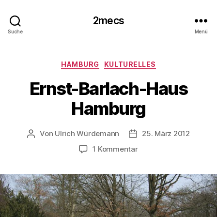
2mecs
Suche
Menü
Kategorien
HAMBURG
KULTURELLES
Ernst-Barlach-Haus
Hamburg
Von
Ulrich Würdemann
25. März 2012
Beitragsautor
Beitragsdatum
zu
1 Kommentar
Ernst-
Barlach-
Haus
Hamburg