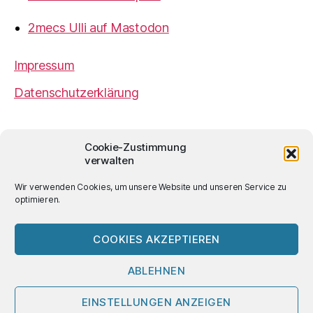
2mecs Ulli auf Mastodon
Impressum
Datenschutzerklärung
2mecs
von
Ulrich Würdemann
ist sofern nicht
Cookie-Zustimmung
anders angegeben lizenziert unter einer
Creative
verwalten
Commons Namensnennung 4.0 International
Lizenz
.
Wir verwenden Cookies, um unsere Website und unseren Service zu
optimieren.
COOKIES AKZEPTIEREN
© 2026
2mecs
Hoch
↑
ABLEHNEN
EINSTELLUNGEN ANZEIGEN