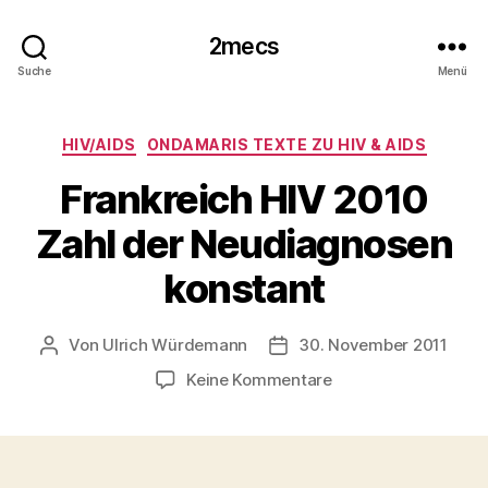
2mecs
Suche
Menü
Kategorien
HIV/AIDS
ONDAMARIS TEXTE ZU HIV & AIDS
Frankreich HIV 2010
Zahl der Neudiagnosen
konstant
Von
Ulrich Würdemann
30. November 2011
Beitragsautor
Beitragsdatum
zu
Keine Kommentare
Frankreich
HIV
2010
Zahl