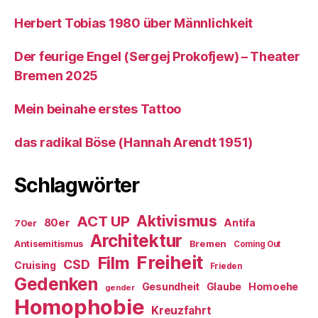
Herbert Tobias 1980 über Männlichkeit
Der feurige Engel (Sergej Prokofjew) – Theater
Bremen 2025
Mein beinahe erstes Tattoo
das radikal Böse (Hannah Arendt 1951)
Schlagwörter
ACT UP
Aktivismus
80er
Antifa
70er
Architektur
Antisemitismus
Bremen
Coming Out
Freiheit
Film
CSD
Cruising
Frieden
Gedenken
Gesundheit
Glaube
Homoehe
gender
Homophobie
Kreuzfahrt