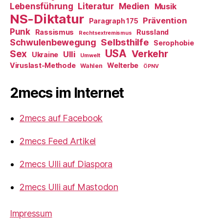
Literatur
Medien
Lebensführung
Musik
NS-Diktatur
Prävention
Paragraph 175
Punk
Rassismus
Russland
Rechtsextremismus
Selbsthilfe
Schwulenbewegung
Serophobie
USA
Verkehr
Sex
Ulli
Ukraine
Umwelt
Viruslast-Methode
Welterbe
Wahlen
ÖPNV
2mecs im Internet
2mecs auf Facebook
2mecs Feed Artikel
2mecs Ulli auf Diaspora
2mecs Ulli auf Mastodon
Impressum