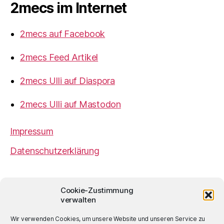
2mecs im Internet
2mecs auf Facebook
2mecs Feed Artikel
2mecs Ulli auf Diaspora
2mecs Ulli auf Mastodon
Impressum
Datenschutzerklärung
2mecs
von
Ulrich Würdemann
ist sofern nicht
Cookie-Zustimmung
anders angegeben lizenziert unter einer
Creative
verwalten
Commons Namensnennung 4.0 International
Lizenz
.
Wir verwenden Cookies, um unsere Website und unseren Service zu