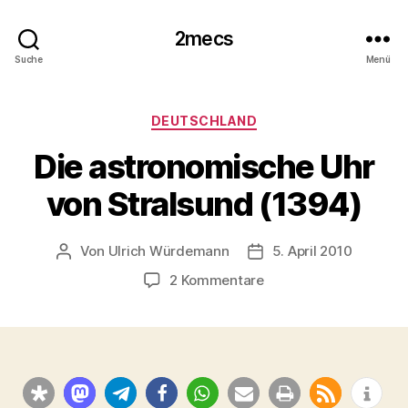
2mecs
Suche
Menü
Kategorien
DEUTSCHLAND
Die astronomische Uhr
von Stralsund (1394)
Von
Ulrich Würdemann
5. April 2010
Beitragsautor
Beitragsdatum
zu
2 Kommentare
Die
astronomische
Uhr
von
Stralsund
(1394)