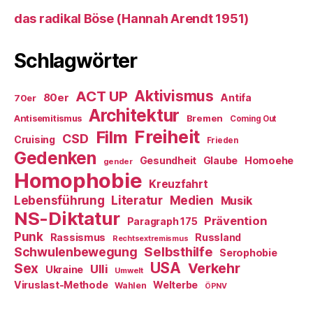
das radikal Böse (Hannah Arendt 1951)
Schlagwörter
ACT UP
Aktivismus
80er
Antifa
70er
Architektur
Antisemitismus
Bremen
Coming Out
Freiheit
Film
CSD
Cruising
Frieden
Gedenken
Gesundheit
Glaube
Homoehe
gender
Homophobie
Kreuzfahrt
Literatur
Medien
Lebensführung
Musik
NS-Diktatur
Prävention
Paragraph 175
Punk
Rassismus
Russland
Rechtsextremismus
Selbsthilfe
Schwulenbewegung
Serophobie
USA
Verkehr
Sex
Ulli
Ukraine
Umwelt
Viruslast-Methode
Welterbe
Wahlen
ÖPNV