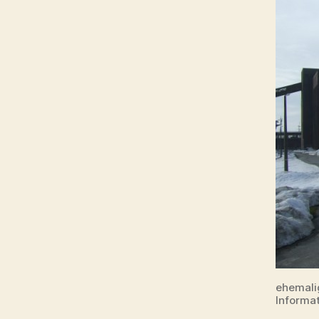
ehemali
Informa