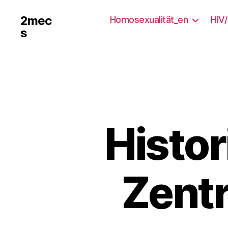
2mec
Homosexualität_en
HIV
s
Histo
Zent