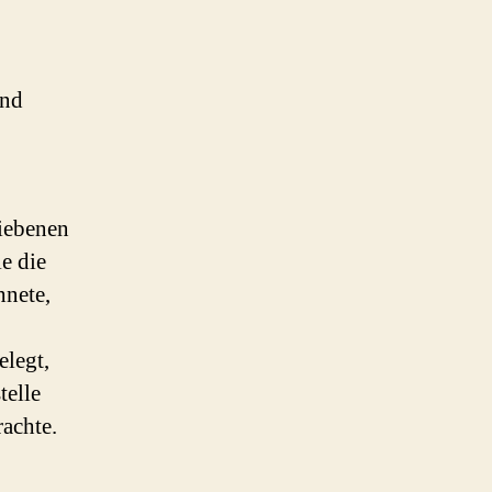
und
riebenen
e die
hnete,
legt,
telle
achte.