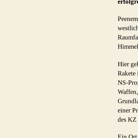
erfolgr
Peenemü
westlic
Raumfah
Himmel 
Hier ge
Rakete 
NS-Prop
Waffen,
Grundla
einer P
des KZ 
Ein Ort