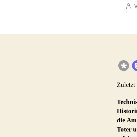
Bei
Zuletzt
Techni
Histor
die Am
Toter u