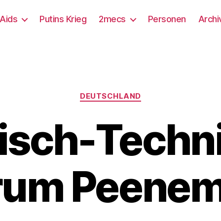
/Aids
Putins Krieg
2mecs
Personen
Archi
Kategorien
DEUTSCHLAND
risch-Techn
rum Peene