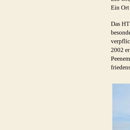
Ein Ort
Das HTZ
besonde
verpflic
2002 er
Peenemü
frieden