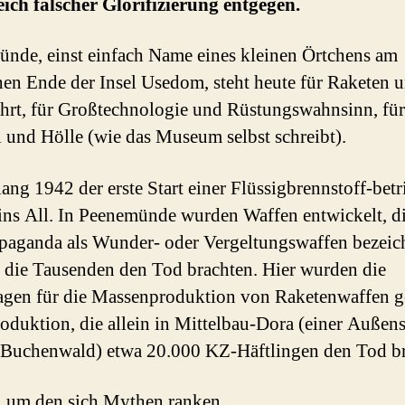
eich falscher Glorifizierung entgegen.
nde, einst einfach Name eines kleinen Örtchens am
hen Ende der Insel Usedom, steht heute für Raketen 
rt, für Großtechnologie und Rüstungswahnsinn, für
und Hölle (wie das Museum selbst schreibt).
lang 1942 der erste Start einer Flüssigbrennstoff-bet
ins All. In Peenemünde wurden Waffen entwickelt, di
aganda als Wunder- oder Vergeltungswaffen bezeic
 die Tausenden den Tod brachten. Hier wurden die
gen für die Massenproduktion von Raketenwaffen ge
roduktion, die allein in Mittelbau-Dora (einer Außens
Buchenwald) etwa 20.000 KZ-Häftlingen den Tod br
, um den sich Mythen ranken.