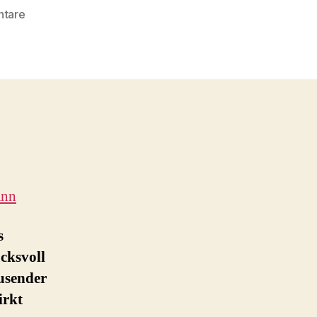
zu
tare
Historisch-
Technisches
Zentrum
Peenemünde
ann
s
cksvoll
usender
irkt