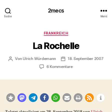
2mecs
Suche
Menü
Kategorien
FRANKREICH
La Rochelle
Von
Ulrich Würdemann
18. September 2007
Beitragsautor
Beitragsdatum
zu
6 Kommentare
La
Rochelle
Zuletzt aktualisiert am 28. September 2018 von
Ulrich