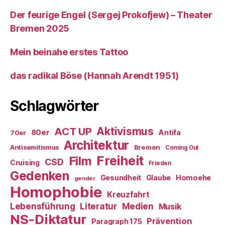
Der feurige Engel (Sergej Prokofjew) – Theater
Bremen 2025
Mein beinahe erstes Tattoo
das radikal Böse (Hannah Arendt 1951)
Schlagwörter
ACT UP
Aktivismus
80er
Antifa
70er
Architektur
Antisemitismus
Bremen
Coming Out
Freiheit
Film
CSD
Cruising
Frieden
Gedenken
Gesundheit
Glaube
Homoehe
gender
Homophobie
Kreuzfahrt
Literatur
Medien
Lebensführung
Musik
NS-Diktatur
Prävention
Paragraph 175