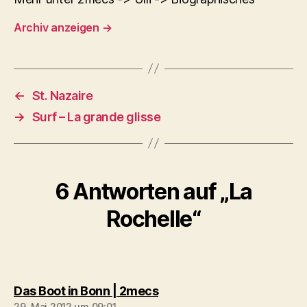
Archiv anzeigen
→
←
St. Nazaire
→
Surf – La grande glisse
6 Antworten auf „La
Rochelle“
sagt:
Das Boot in Bonn | 2mecs
29. Mai 2012 um 09:01