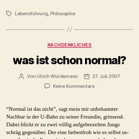
Lebensführung
,
Philosophie
Schlagwörter
Kategorien
NACHDENKLICHES
was ist schon normal?
Von
Ulrich Würdemann
27. Juli 2007
Beitragsautor
Beitragsdatum
zu
Keine Kommentare
was
ist
schon
“Normal ist das nicht”, sagt mein mir unbekannter
normal?
Nachbar in der U-Bahn zu seiner Freundin, grinsend.
Dabei blickt er zu zwei völlig aufgebrezelten Jungs
schräg gegenüber. Der eine farbenfroh wie es selbst us-