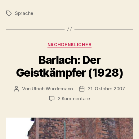
Sprache
Schlagwörter
Kategorien
NACHDENKLICHES
Barlach: Der
Geistkämpfer (1928)
Von
Ulrich Würdemann
31. Oktober 2007
Beitragsautor
Beitragsdatum
zu
2 Kommentare
Barlach:
Der
Geistkämpfer
(1928)