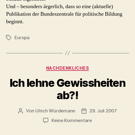
Und – besonders ärgerlich, dass so eine (aktuelle)
Publikation der Bundeszentrale für politische Bildung
beginnt.
Europa
Schlagwörter
Kategorien
NACHDENKLICHES
Ich lehne Gewissheiten
ab?!
Von
Ulrich Würdemann
29. Juli 2007
Beitragsautor
Beitragsdatum
zu
Keine Kommentare
Ich
lehne