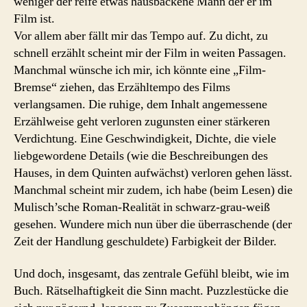
weniger der reife etwas hausbackene Mann der er im
Film ist.
Vor allem aber fällt mir das Tempo auf. Zu dicht, zu
schnell erzählt scheint mir der Film in weiten Passagen.
Manchmal wünsche ich mir, ich könnte eine „Film-
Bremse“ ziehen, das Erzähltempo des Films
verlangsamen. Die ruhige, dem Inhalt angemessene
Erzählweise geht verloren zugunsten einer stärkeren
Verdichtung. Eine Geschwindigkeit, Dichte, die viele
liebgewordene Details (wie die Beschreibungen des
Hauses, in dem Quinten aufwächst) verloren gehen lässt.
Manchmal scheint mir zudem, ich habe (beim Lesen) die
Mulisch’sche Roman-Realität in schwarz-grau-weiß
gesehen. Wundere mich nun über die überraschende (der
Zeit der Handlung geschuldete) Farbigkeit der Bilder.
Und doch, insgesamt, das zentrale Gefühl bleibt, wie im
Buch. Rätselhaftigkeit die Sinn macht. Puzzlestücke die