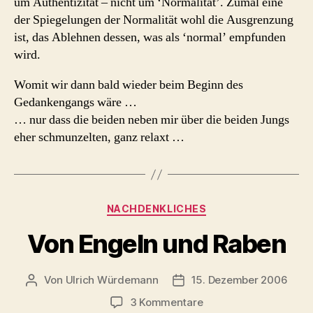
um Authentizität – nicht um ‘Normalität’. Zumal eine
der Spiegelungen der Normalität wohl die Ausgrenzung
ist, das Ablehnen dessen, was als ‘normal’ empfunden
wird.
Womit wir dann bald wieder beim Beginn des
Gedankengangs wäre …
… nur dass die beiden neben mir über die beiden Jungs
eher schmunzelten, ganz relaxt …
Kategorien
NACHDENKLICHES
Von Engeln und Raben
Von
Ulrich Würdemann
15. Dezember 2006
Beitragsautor
Beitragsdatum
zu
3 Kommentare