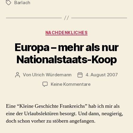
Barlach
Schlagwörter
Kategorien
NACHDENKLICHES
Europa – mehr als nur
Nationalstaats-Koop
Von
Ulrich Würdemann
4. August 2007
Beitragsautor
Beitragsdatum
zu
Keine Kommentare
Europa
–
mehr
Eine “Kleine Geschichte Frankreichs” hab ich mir als
als
eine der Urlaubslektüren besorgt. Und dann, neugierig,
nur
doch schon vorher zu stöbern angefangen.
Nationalstaats-
Koop