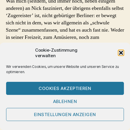
Was mich (seitdem, und immer noch, neben einigem
anderen) an Nick fasziniert, der übrigens ebenfalls selbst
‘Zugereister’ ist, nicht gebürtiger Berliner: er bewegt
sich nicht in dem, was wir allgemein als „schwule
Szene“ zusammenfassen, und hat es auch fast nie. Weder
in seiner Freizeit, zum Amüsieren, noch zum
Kennenlernen oder auf der Sex-Suche. Wohlgemerkt, er
Cookie-Zustimmung
ist kein Szene-Hasser, nein er hat einfach das Gefühl sie
verwalten
nicht zu brauchen. Sein schwules Leben spielt sich im
Privaten ab, Kennenlernen in Bekanntenkreisen und
Wir verwenden Cookies, um unsere Website und unseren Service zu
optimieren.
durch Empfehlung („wenn du in … bist, ruf gern mal
den … an, der steht auch auf … und könnt zu dir
passen“). Und weil sich das nun furchtbar bieder,
COOKIES AKZEPTIEREN
langweilig, versteckt anhören könnte: nein, weit gefehlt,
ABLEHNEN
der Nick ist, soweit ich ihn bisher kennen gelernt habe,
ein offener, selbstbewusster schwuler emanzipierter
EINSTELLUNGEN ANZEIGEN
Mann (und gern, das wollen Sie sicherlich gar nicht
wissen, das was Michi in breitem Wiener Dialekt wohl