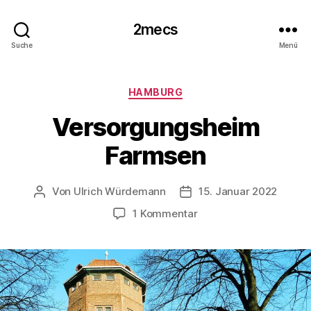
2mecs
Suche
Menü
Kategorien
HAMBURG
Versorgungsheim
Farmsen
Von
Ulrich Würdemann
15. Januar 2022
Beitragsautor
Beitragsdatum
zu
1 Kommentar
Versorgungsheim
Farmsen