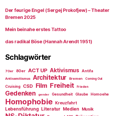
Der feurige Engel (Sergej Prokofjew) – Theater
Bremen 2025
Mein beinahe erstes Tattoo
das radikal Böse (Hannah Arendt 1951)
Schlagwörter
ACT UP
Aktivismus
80er
Antifa
70er
Architektur
Antisemitismus
Bremen
Coming Out
Freiheit
Film
CSD
Cruising
Frieden
Gedenken
Gesundheit
Glaube
Homoehe
gender
Homophobie
Kreuzfahrt
Literatur
Medien
Lebensführung
Musik
NS-Diktatur