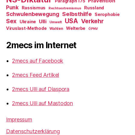
Prävention
Paragraph 175
Punk
Rassismus
Russland
Rechtsextremismus
Selbsthilfe
Schwulenbewegung
Serophobie
USA
Verkehr
Sex
Ulli
Ukraine
Umwelt
Viruslast-Methode
Welterbe
Wahlen
ÖPNV
2mecs im Internet
2mecs auf Facebook
2mecs Feed Artikel
2mecs Ulli auf Diaspora
2mecs Ulli auf Mastodon
Impressum
Datenschutzerklärung