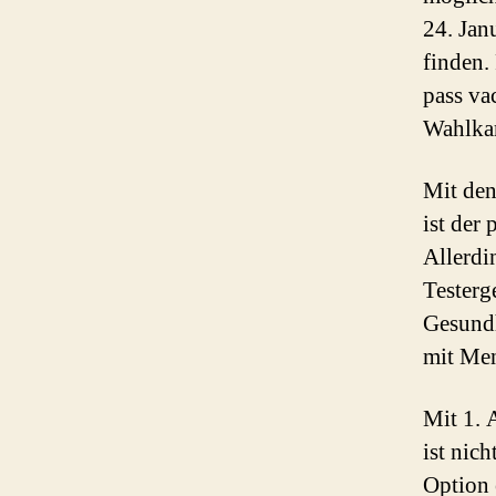
24. Jan
finden.
pass va
Wahlkam
Mit de
ist der
Allerdi
Testerg
Gesundh
mit Me
Mit 1. 
ist nic
Option 