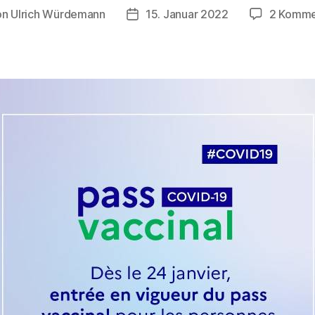
on
Ulrich Würdemann
15. Januar 2022
2 Komme
ragsautor
Beitragsdatum