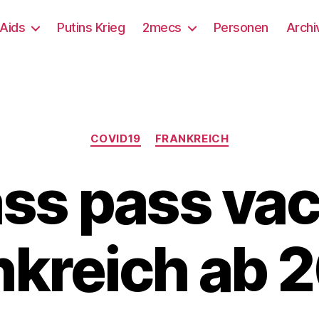
/Aids
Putins Krieg
2mecs
Personen
Archi
Kategorien
COVID19
FRANKREICH
ss pass vacc
nkreich ab 