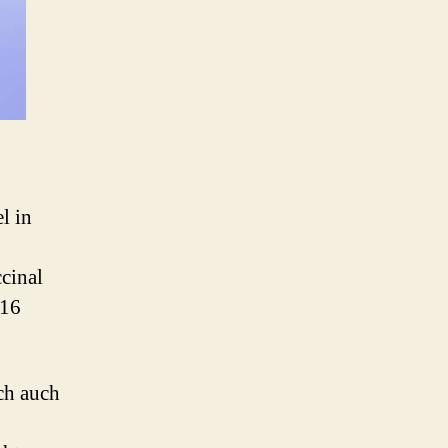
l in
cinal
 16
ch auch