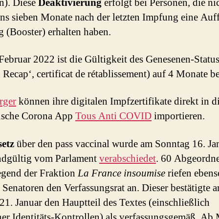
en). Diese
Deaktivierung
erfolgt bei Personen, die ni
ens sieben Monate nach der letzten Impfung eine Auff
 (Booster) erhalten haben.
Februar 2022 ist die Gültigkeit des Genesenen-Statu
 Recap‘, certificat de rétablissement) auf 4 Monate b
rger
können ihre digitalen Impfzertifikate direkt in d
sische Corona App
Tous Anti COVID
importieren.
setz
über den pass vaccinal wurde am Sonntag 16. Ja
ndgültig vom Parlament
verabschiedet
. 60 Abgeordne
gend der Fraktion
La France insoumise
riefen ebens
 Senatoren den Verfassungsrat an. Dieser bestätigte 
 21. Januar den Hauptteil des Textes (einschließlich
er Identitäts-Kontrollen) als verfassungsgemäß. Ab