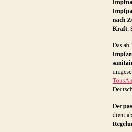
Impfnac
Impfpa
nach Z
Kraft. 
Das ab 
Impfzer
sanitai
umgeset
TousAn
Deutsch
Der
pas
dient a
Regelu