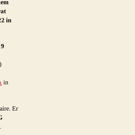
inem
rat
2 in
19
)
A
in
aire. Er
G
.