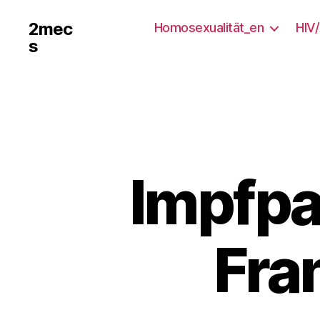
2mec
Homosexualität_en
HIV
s
Impfpa
Fra