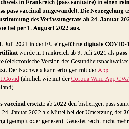
hweis in Frankreich (pass sanitaire) in einen re
ss pass vaccinal umgewandelt. Die Neuregelung t
ustimmung des Verfassungsrats ab 24. Januar 202
Sie lief per 1. Augusrt 2022 aus.
1. Juli 2021 in der EU eingeführte
digitale COVID-
tifikat
wurde in Frankreich ab 9. Juli 2021 als
pass
re
(elektronische Version des Gesundheitsnachweises
zt. Der Nachweis kann erfolgen mit der
App
tiCovid
(ähnlich wie mit der
Corona Warn App CW
land).
s vaccinal
ersetzte ab 2022 den bisherigen pass sanit
b 24. Januar 2022 als Mittel bei der Umsetzung der
2
ng
(geimpft oder genesen). Getestet reicht nicht mehr