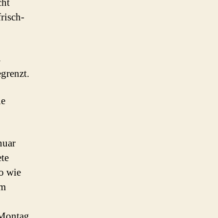
cht
risch-
s
egrenzt.
ie
nuar
te
o wie
am
 Montag