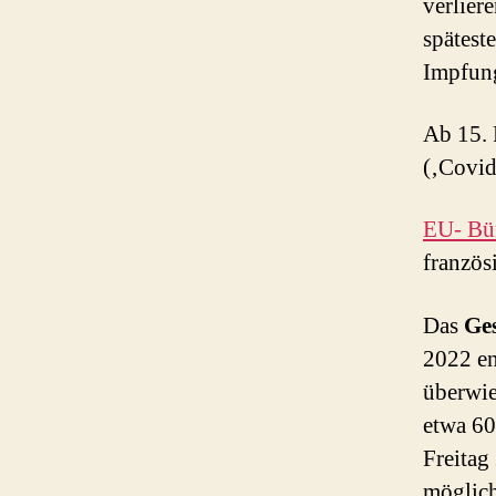
verlier
spätest
Impfung
Ab 15. 
(‚Covid
EU- Bü
franzö
Das
Ge
2022 e
überwie
etwa 60
Freitag
möglich