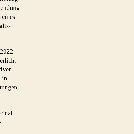
nwendung
 eines
afts-
 2022
erlich.
tiven
 in
htungen
cinal
e