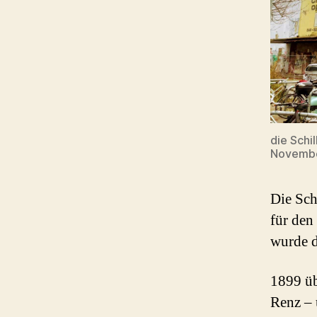
die Schi
Novemb
Die Sch
für den
wurde d
1899 üb
Renz – 