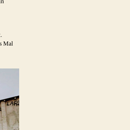
in
.
s Mal