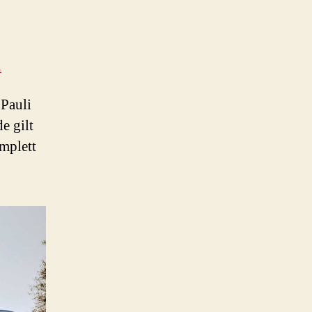
n
Pauli
e gilt
mplett