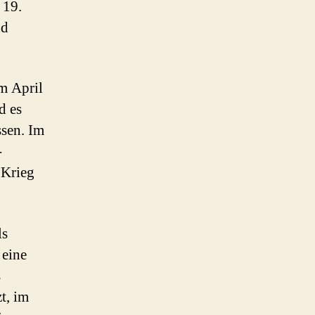
 19.
nd
Im April
d es
ssen. Im
-
 Krieg
ls
 eine
s
t, im