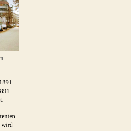
im
 1891
1891
t.
tenten
 wird