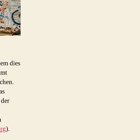
dem dies
amt
chen.
as
 der
n
urg
).