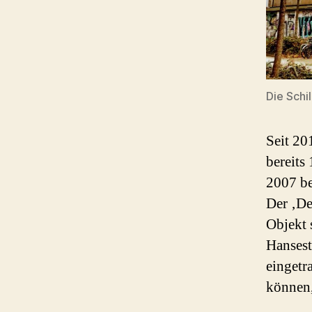
Die Schi
Seit 20
bereits
2007 be
Der ‚De
Objekt 
Hansest
eingetr
können,