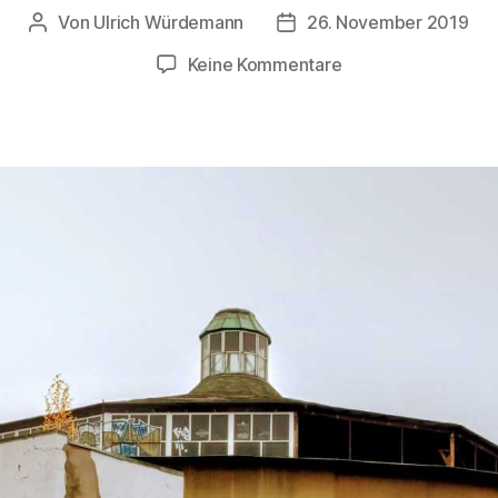
Von
Ulrich Würdemann
26. November 2019
Beitragsautor
Beitragsdatum
zu
Keine Kommentare
Schilleroper
Hamburg
(1889
–
?)