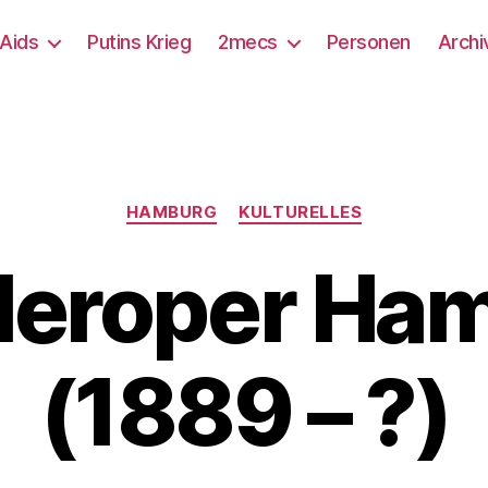
/Aids
Putins Krieg
2mecs
Personen
Archi
Kategorien
HAMBURG
KULTURELLES
lleroper Ha
(1889 – ?)