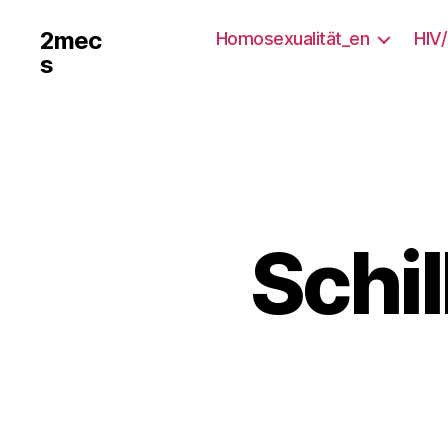
2mec
Homosexualität_en
HIV
s
Schi