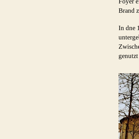
Foyer e
Brand z
In dne 
unterge
Zwische
genutzt