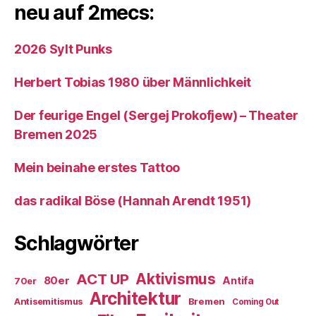
neu auf 2mecs:
2026 Sylt Punks
Herbert Tobias 1980 über Männlichkeit
Der feurige Engel (Sergej Prokofjew) – Theater
Bremen 2025
Mein beinahe erstes Tattoo
das radikal Böse (Hannah Arendt 1951)
Schlagwörter
ACT UP
Aktivismus
80er
Antifa
70er
Architektur
Antisemitismus
Bremen
Coming Out