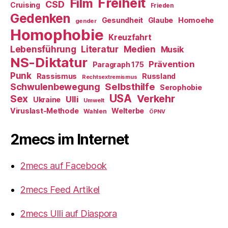
Freiheit
Film
CSD
Cruising
Frieden
Gedenken
Gesundheit
Glaube
Homoehe
gender
Homophobie
Kreuzfahrt
Literatur
Medien
Lebensführung
Musik
NS-Diktatur
Prävention
Paragraph 175
Punk
Rassismus
Russland
Rechtsextremismus
Selbsthilfe
Schwulenbewegung
Serophobie
USA
Verkehr
Sex
Ulli
Ukraine
Umwelt
Viruslast-Methode
Welterbe
Wahlen
ÖPNV
2mecs im Internet
2mecs auf Facebook
2mecs Feed Artikel
2mecs Ulli auf Diaspora