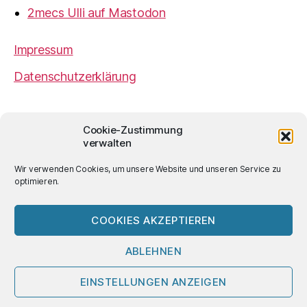
2mecs Ulli auf Mastodon
Impressum
Datenschutzerklärung
2mecs
von
Ulrich Würdemann
ist sofern nicht
Cookie-Zustimmung
anders angegeben lizenziert unter einer
Creative
verwalten
Commons Namensnennung 4.0 International
Lizenz
.
Wir verwenden Cookies, um unsere Website und unseren Service zu
optimieren.
COOKIES AKZEPTIEREN
© 2026
2mecs
Hoch
↑
ABLEHNEN
EINSTELLUNGEN ANZEIGEN