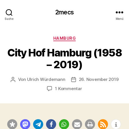
2mecs
Suche
Menü
Kategorien
HAMBURG
City Hof Hamburg (1958
– 2019)
Von
Ulrich Würdemann
26. November 2019
Beitragsautor
Beitragsdatum
zu
1 Kommentar
City
Hof
Hamburg
(1958
–
2019)