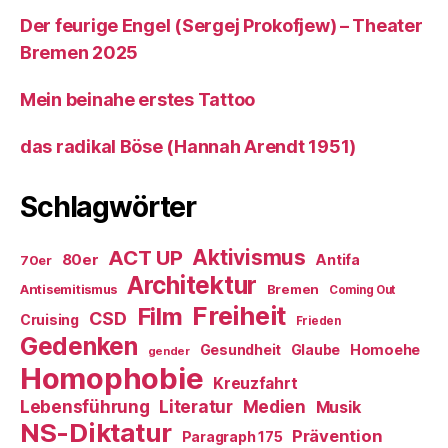
Der feurige Engel (Sergej Prokofjew) – Theater
Bremen 2025
Mein beinahe erstes Tattoo
das radikal Böse (Hannah Arendt 1951)
Schlagwörter
ACT UP
Aktivismus
80er
Antifa
70er
Architektur
Antisemitismus
Bremen
Coming Out
Freiheit
Film
CSD
Cruising
Frieden
Gedenken
Gesundheit
Glaube
Homoehe
gender
Homophobie
Kreuzfahrt
Literatur
Medien
Lebensführung
Musik
NS-Diktatur
Prävention
Paragraph 175