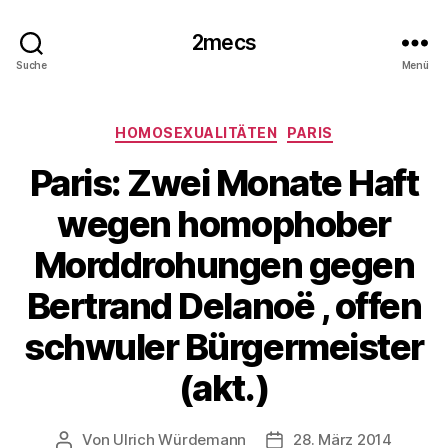
2mecs
Suche
Menü
Kategorien
HOMOSEXUALITÄTEN
PARIS
Paris: Zwei Monate Haft
wegen homophober
Morddrohungen gegen
Bertrand Delanoë , offen
schwuler Bürgermeister
(akt.)
Von
Ulrich Würdemann
28. März 2014
Beitragsautor
Beitragsdatum