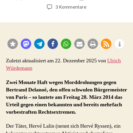
zu
3 Kommentare
Paris:
Zwei
Monate
Haft
wegen
homophober
Morddrohungen
gegen
Zuletzt aktualisiert am 22. Dezember 2025 von
Ulrich
Bertrand
Würdemann
Delanoë
,
Zwei Monate Haft wegen Morddrohungen gegen
offen
Bertrand Delanoë, den offen schwulen Bürgermeister
schwuler
von Paris – so lautete am Freitag 28. März 2014 das
Bürgermeister
Urteil gegen einen bekannten und bereits mehrfach
(akt.)
vorbestraften Rechtsextremen.
Der Täter, Hervé Lalin (nennt sich Hervé Ryssen), ein