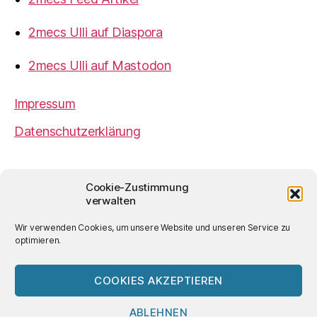
2mecs Ulli auf Diaspora
2mecs Ulli auf Mastodon
Impressum
Datenschutzerklärung
2mecs
von
Ulrich Würdemann
ist sofern nicht
Cookie-Zustimmung
anders angegeben lizenziert unter einer
Creative
verwalten
Commons Namensnennung 4.0 International
Lizenz
.
Wir verwenden Cookies, um unsere Website und unseren Service zu
optimieren.
COOKIES AKZEPTIEREN
© 2026
2mecs
Hoch
↑
ABLEHNEN