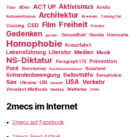
ACT UP
Aktivismus
80er
Antifa
70er
Architektur
Antisemitismus
Bremen
Coming Out
Freiheit
Film
CSD
Cruising
Frieden
Gedenken
Gesundheit
Glaube
Homoehe
gender
Homophobie
Kreuzfahrt
Literatur
Medien
Lebensführung
Musik
NS-Diktatur
Prävention
Paragraph 175
Punk
Rassismus
Russland
Rechtsextremismus
Selbsthilfe
Schwulenbewegung
Serophobie
USA
Verkehr
Sex
Ulli
Ukraine
Umwelt
Viruslast-Methode
Welterbe
Wahlen
ÖPNV
2mecs im Internet
2mecs auf Facebook
2mecs Feed Artikel