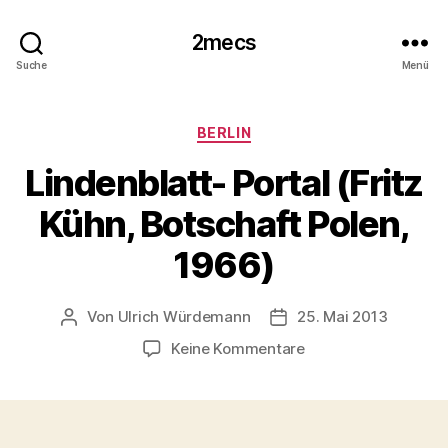
2mecs
Suche
Menü
Kategorien
BERLIN
Lindenblatt- Portal (Fritz
Kühn, Botschaft Polen,
1966)
Von
Ulrich Würdemann
25. Mai 2013
Beitragsautor
Beitragsdatum
zu
Keine Kommentare
Lindenblatt-
Portal
(Fritz
Kühn,