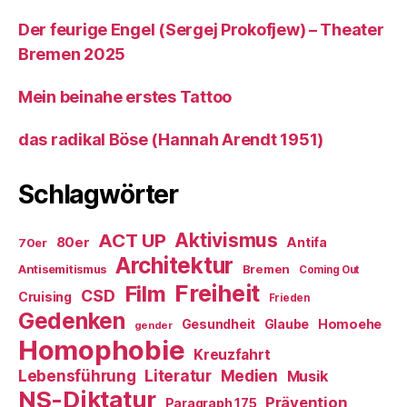
Der feurige Engel (Sergej Prokofjew) – Theater
Bremen 2025
Mein beinahe erstes Tattoo
das radikal Böse (Hannah Arendt 1951)
Schlagwörter
ACT UP
Aktivismus
80er
Antifa
70er
Architektur
Antisemitismus
Bremen
Coming Out
Freiheit
Film
CSD
Cruising
Frieden
Gedenken
Gesundheit
Glaube
Homoehe
gender
Homophobie
Kreuzfahrt
Literatur
Medien
Lebensführung
Musik
NS-Diktatur
Prävention
Paragraph 175