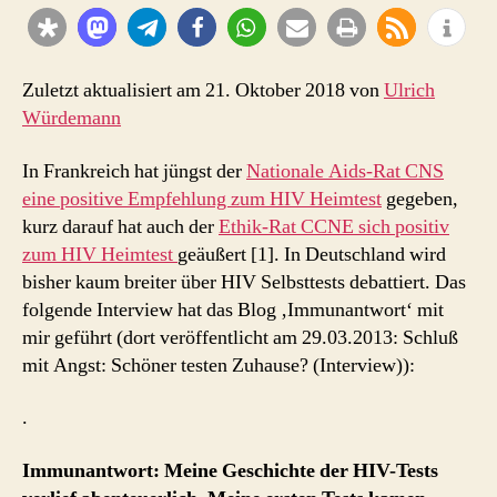
für
eine
breite
unaufgeregte
Zuletzt aktualisiert am 21. Oktober 2018 von
Ulrich
Debatte
Würdemann
?
In Frankreich hat jüngst der
Nationale Aids-Rat CNS
eine positive Empfehlung zum HIV Heimtest
gegeben,
kurz darauf hat auch der
Ethik-Rat CCNE sich positiv
zum HIV Heimtest
geäußert [1]. In Deutschland wird
bisher kaum breiter über HIV Selbsttests debattiert. Das
folgende Interview hat das Blog ‚Immunantwort‘ mit
mir geführt (dort veröffentlicht am 29.03.2013: Schluß
mit Angst: Schöner testen Zuhause? (Interview)):
.
Immunantwort: Meine Geschichte der HIV-Tests