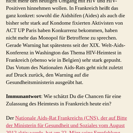
nicht mehr den heutigen Umgang mit HIV und HIV-
Positiven hinnehmen wollen. In Frankreich heißt das
ganz konkret: sowohl die Aidshifen (Aides) als auch die
bisher sehr stark auf Kondome fixierten Aktivisten von
ACT UP Paris haben Konkurrenz bekommen, haben
nicht mehr das Monopol für Betroffene zu sprechen.
Gerade Warning hat spätestens seit der XIX. Welt-Aids-
Konferenz in Washington das Thema HIV-Heimtest in
Frankreich (ebenso wie in Belgien) sehr stark gepusht.
Das Votum des Nationalen Aids-Rats geht nicht zuletzt
auf Druck zurück, den Warning auf die
Gesundheitsministerin ausgeübt hat.
Immunantwort
: Wie schätzt Du die Chancen für eine
Zulassung des Heimtests in Frankreich heute ein?
Der
Nationale Aids-Rat Frankreichs (CNS), der auf Bitte
der Ministerin für Gesundheit und Soziales vom August
2012 aktiv wurde, hat am 22. März seine Empfehlung