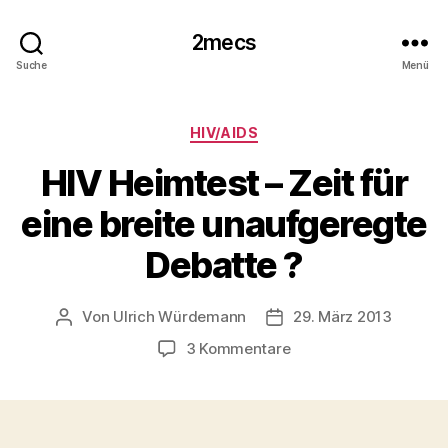
2mecs
Suche
Menü
Kategorien
HIV/AIDS
HIV Heimtest – Zeit für
eine breite unaufgeregte
Debatte ?
Von
Ulrich Würdemann
29. März 2013
Beitragsautor
Beitragsdatum
zu
3 Kommentare
HIV
Heimtest
–
Zeit