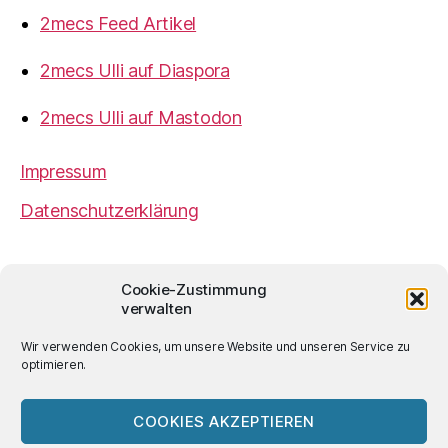
2mecs Feed Artikel
2mecs Ulli auf Diaspora
2mecs Ulli auf Mastodon
Impressum
Datenschutzerklärung
2mecs
von
Ulrich Würdemann
ist sofern nicht
Cookie-Zustimmung
anders angegeben lizenziert unter einer
Creative
verwalten
Commons Namensnennung 4.0 International
Lizenz
.
Wir verwenden Cookies, um unsere Website und unseren Service zu
optimieren.
COOKIES AKZEPTIEREN
© 2026
2mecs
Hoch
↑