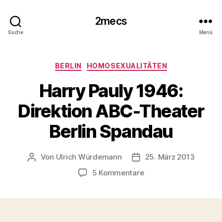
2mecs
Suche
Menü
Kategorien
BERLIN
HOMOSEXUALITÄTEN
Harry Pauly 1946:
Direktion ABC-Theater
Berlin Spandau
Von
Ulrich Würdemann
25. März 2013
Beitragsautor
Beitragsdatum
zu
5 Kommentare
Harry
Pauly
1946:
Direktion