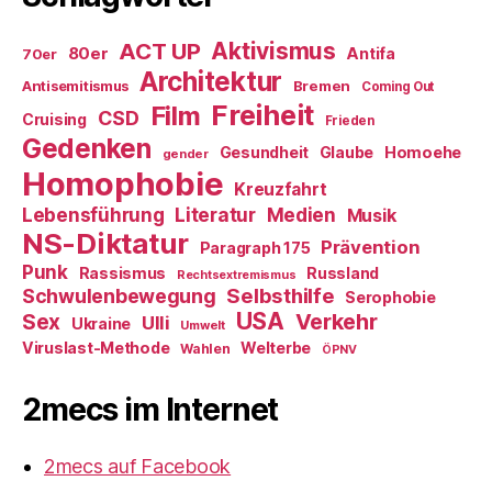
ACT UP
Aktivismus
80er
Antifa
70er
Architektur
Antisemitismus
Bremen
Coming Out
Freiheit
Film
CSD
Cruising
Frieden
Gedenken
Gesundheit
Glaube
Homoehe
gender
Homophobie
Kreuzfahrt
Literatur
Medien
Lebensführung
Musik
NS-Diktatur
Prävention
Paragraph 175
Punk
Rassismus
Russland
Rechtsextremismus
Selbsthilfe
Schwulenbewegung
Serophobie
USA
Verkehr
Sex
Ulli
Ukraine
Umwelt
Viruslast-Methode
Welterbe
Wahlen
ÖPNV
2mecs im Internet
2mecs auf Facebook