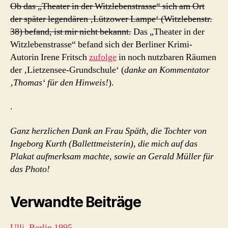
Ob das „Theater in der Witzlebenstrasse“ sich am Ort
der später legendären ‚Lützower Lampe‘ (Witzlebenstr.
38) befand, ist mir nicht bekannt.
Das „Theater in der
Witzlebenstrasse“ befand sich der Berliner Krimi-
Autorin Irene Fritsch
zufolge
in noch nutzbaren Räumen
der ‚Lietzensee-Grundschule‘ (
danke an Kommentator
‚Thomas‘ für den Hinweis!
).
.
Ganz herzlichen Dank an Frau Späth, die Tochter von
Ingeborg Kurth (Ballettmeisterin), die mich auf das
Plakat aufmerksam machte, sowie an Gerald Müller für
das Photo!
Verwandte Beiträge
Ulli, Berlin 1995