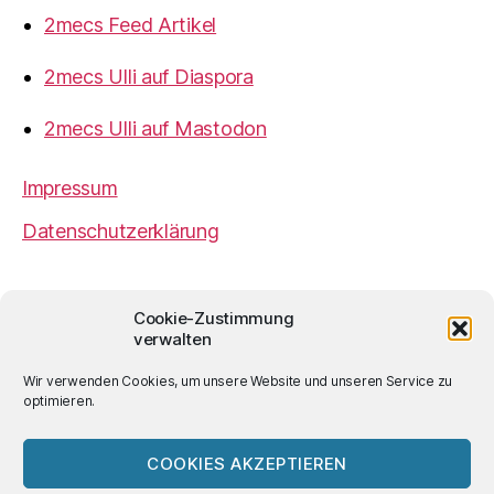
2mecs Feed Artikel
2mecs Ulli auf Diaspora
2mecs Ulli auf Mastodon
Impressum
Datenschutzerklärung
2mecs
von
Ulrich Würdemann
ist sofern nicht
Cookie-Zustimmung
anders angegeben lizenziert unter einer
Creative
verwalten
Commons Namensnennung 4.0 International
Lizenz
.
Wir verwenden Cookies, um unsere Website und unseren Service zu
optimieren.
COOKIES AKZEPTIEREN
© 2026
2mecs
Hoch
↑