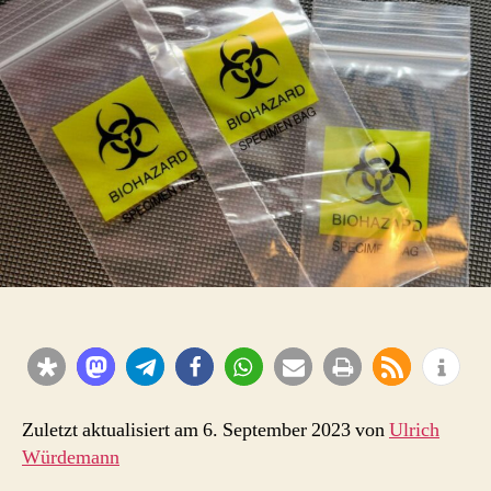
Zeichen
für
mehr
Akzeptanz?
Zuletzt aktualisiert am 6. September 2023 von
Ulrich
Würdemann