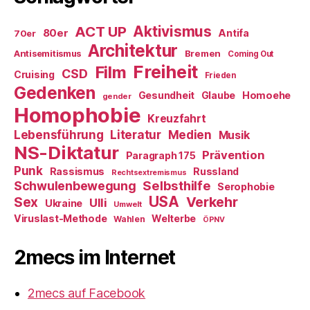
ACT UP
Aktivismus
80er
Antifa
70er
Architektur
Antisemitismus
Bremen
Coming Out
Freiheit
Film
CSD
Cruising
Frieden
Gedenken
Gesundheit
Glaube
Homoehe
gender
Homophobie
Kreuzfahrt
Literatur
Medien
Lebensführung
Musik
NS-Diktatur
Prävention
Paragraph 175
Punk
Rassismus
Russland
Rechtsextremismus
Selbsthilfe
Schwulenbewegung
Serophobie
USA
Verkehr
Sex
Ulli
Ukraine
Umwelt
Viruslast-Methode
Welterbe
Wahlen
ÖPNV
2mecs im Internet
2mecs auf Facebook