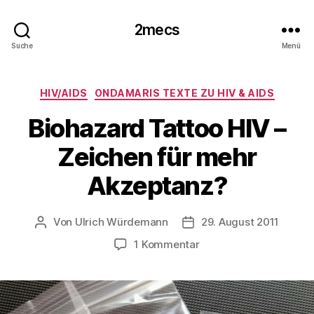
2mecs
Suche
Menü
Kategorien
HIV/AIDS
ONDAMARIS TEXTE ZU HIV & AIDS
Biohazard Tattoo HIV –
Zeichen für mehr
Akzeptanz?
Von
Ulrich Würdemann
29. August 2011
Beitragsautor
Beitragsdatum
zu
1 Kommentar
Biohazard
Tattoo
HIV
–