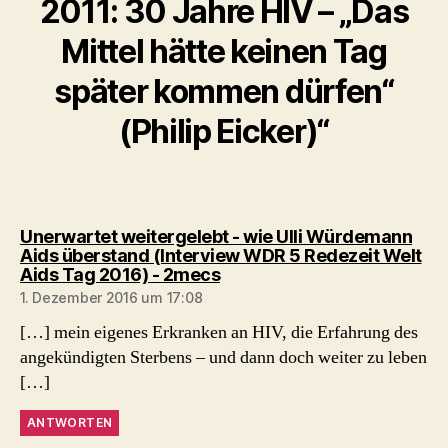
2011: 30 Jahre HIV – „Das
Mittel hätte keinen Tag
später kommen dürfen“
(Philip Eicker)“
Unerwartet weitergelebt - wie Ulli Würdemann
Aids überstand (Interview WDR 5 Redezeit Welt
sagt:
Aids Tag 2016) - 2mecs
1. Dezember 2016 um 17:08
[…] mein eigenes Erkranken an HIV, die Erfahrung des
angekündigten Sterbens – und dann doch weiter zu leben
[…]
ANTWORTEN