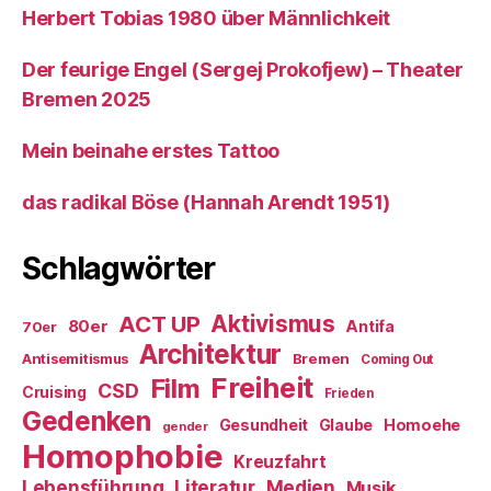
Herbert Tobias 1980 über Männlichkeit
Der feurige Engel (Sergej Prokofjew) – Theater
Bremen 2025
Mein beinahe erstes Tattoo
das radikal Böse (Hannah Arendt 1951)
Schlagwörter
ACT UP
Aktivismus
80er
Antifa
70er
Architektur
Antisemitismus
Bremen
Coming Out
Freiheit
Film
CSD
Cruising
Frieden
Gedenken
Gesundheit
Glaube
Homoehe
gender
Homophobie
Kreuzfahrt
Literatur
Medien
Lebensführung
Musik