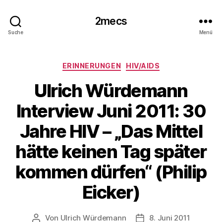
2mecs
Suche
Menü
Kategorien
ERINNERUNGEN
HIV/AIDS
Ulrich Würdemann
Interview Juni 2011: 30
Jahre HIV – „Das Mittel
hätte keinen Tag später
kommen dürfen“ (Philip
Eicker)
Von
Ulrich Würdemann
8. Juni 2011
Beitragsautor
Beitragsdatum