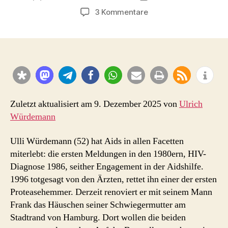
zu
3 Kommentare
Ulrich
Würdemann
Interview
Juni
2011:
30
Jahre
HIV
Zuletzt aktualisiert am 9. Dezember 2025 von
Ulrich
–
Würdemann
„Das
Mittel
Ulli Würdemann (52) hat Aids in allen Facetten
hätte
miterlebt: die ersten Meldungen in den 1980ern, HIV-
keinen
Diagnose 1986, seither Engagement in der Aidshilfe.
Tag
1996 totgesagt von den Ärzten, rettet ihn einer der ersten
später
kommen
Proteasehemmer. Derzeit renoviert er mit seinem Mann
dürfen“
Frank das Häuschen seiner Schwiegermutter am
(Philip
Stadtrand von Hamburg. Dort wollen die beiden
Eicker)