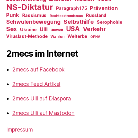
NS-Diktatur
Prävention
Paragraph 175
Punk
Rassismus
Russland
Rechtsextremismus
Selbsthilfe
Schwulenbewegung
Serophobie
USA
Verkehr
Sex
Ulli
Ukraine
Umwelt
Viruslast-Methode
Welterbe
Wahlen
ÖPNV
2mecs im Internet
2mecs auf Facebook
2mecs Feed Artikel
2mecs Ulli auf Diaspora
2mecs Ulli auf Mastodon
Impressum