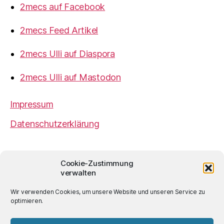
2mecs auf Facebook
2mecs Feed Artikel
2mecs Ulli auf Diaspora
2mecs Ulli auf Mastodon
Impressum
Datenschutzerklärung
2mecs
von
Ulrich Würdemann
ist sofern nicht
Cookie-Zustimmung
anders angegeben lizenziert unter einer
Creative
verwalten
Commons Namensnennung 4.0 International
Lizenz
.
Wir verwenden Cookies, um unsere Website und unseren Service zu
optimieren.