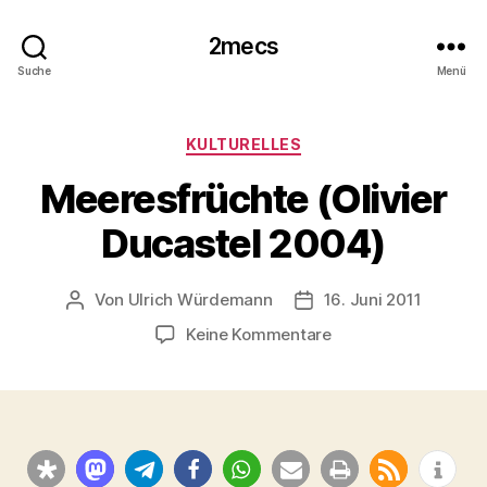
2mecs
Suche
Menü
Kategorien
KULTURELLES
Meeresfrüchte (Olivier
Ducastel 2004)
Von
Ulrich Würdemann
16. Juni 2011
Beitragsautor
Beitragsdatum
zu
Keine Kommentare
Meeresfrüchte
(Olivier
Ducastel
2004)