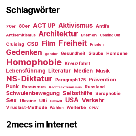
Schlagwörter
ACT UP
Aktivismus
80er
Antifa
70er
Architektur
Antisemitismus
Bremen
Coming Out
Freiheit
Film
CSD
Cruising
Frieden
Gedenken
Gesundheit
Glaube
Homoehe
gender
Homophobie
Kreuzfahrt
Literatur
Medien
Lebensführung
Musik
NS-Diktatur
Prävention
Paragraph 175
Punk
Rassismus
Russland
Rechtsextremismus
Selbsthilfe
Schwulenbewegung
Serophobie
USA
Verkehr
Sex
Ulli
Ukraine
Umwelt
Viruslast-Methode
Welterbe
Wahlen
ÖPNV
2mecs im Internet