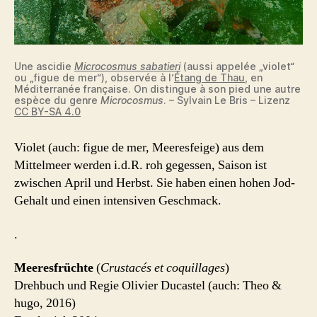
Une ascidie
Microcosmus sabatieri
(aussi appelée „violet“
ou „figue de mer“), observée à l‘
Étang de Thau
, en
Méditerranée française. On distingue à son pied une autre
espèce du genre
Microcosmus
. – Sylvain Le Bris – Lizenz
CC BY-SA 4.0
Violet (auch: figue de mer, Meeresfeige) aus dem
Mittelmeer werden i.d.R. roh gegessen, Saison ist
zwischen April und Herbst. Sie haben einen hohen Jod-
Gehalt und einen intensiven Geschmack.
.
Meeresfrüchte
(
Crustacés et coquillages
)
Drehbuch und Regie Olivier Ducastel (auch: Theo &
hugo, 2016)