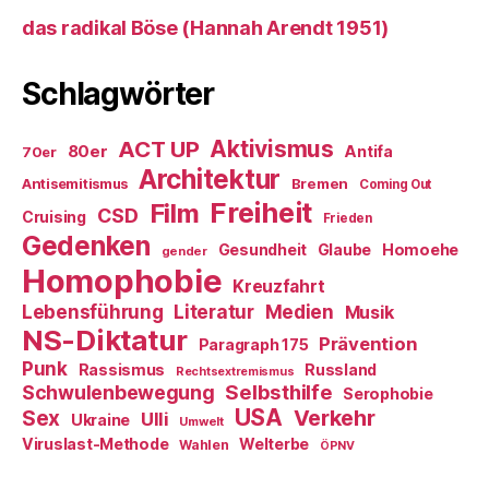
das radikal Böse (Hannah Arendt 1951)
Schlagwörter
ACT UP
Aktivismus
80er
Antifa
70er
Architektur
Antisemitismus
Bremen
Coming Out
Freiheit
Film
CSD
Cruising
Frieden
Gedenken
Gesundheit
Glaube
Homoehe
gender
Homophobie
Kreuzfahrt
Literatur
Medien
Lebensführung
Musik
NS-Diktatur
Prävention
Paragraph 175
Punk
Rassismus
Russland
Rechtsextremismus
Selbsthilfe
Schwulenbewegung
Serophobie
USA
Verkehr
Sex
Ulli
Ukraine
Umwelt
Viruslast-Methode
Welterbe
Wahlen
ÖPNV