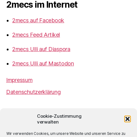
2mecs im Internet
2mecs auf Facebook
2mecs Feed Artikel
2mecs Ulli auf Diaspora
2mecs Ulli auf Mastodon
Impressum
Datenschutzerklärung
2mecs
von
Ulrich Würdemann
ist sofern nicht
Cookie-Zustimmung
anders angegeben lizenziert unter einer
Creative
verwalten
Commons Namensnennung 4.0 International
Lizenz
.
Wir verwenden Cookies, um unsere Website und unseren Service zu