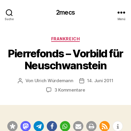
2mecs
Suche
Menü
Kategorien
FRANKREICH
Pierrefonds – Vorbild für
Neuschwanstein
Von
Ulrich Würdemann
14. Juni 2011
Beitragsautor
Beitragsdatum
zu
3 Kommentare
Pierrefonds
–
Vorbild
für
Neuschwanstein