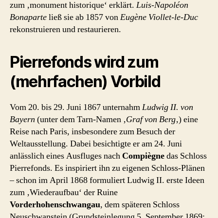
zum ‚monument historique‘ erklärt.
Luis-Napoléon
Bonaparte
ließ sie ab 1857 von
Eugène Viollet-le-Duc
rekonstruieren und restaurieren.
Pierrefonds wird zum
(mehrfachen) Vorbild
Vom 20. bis 29. Juni 1867 unternahm
Ludwig II. von
Bayern
(unter dem Tarn-Namen ‚
Graf von Berg
‚) eine
Reise nach Paris, insbesondere zum Besuch der
Weltausstellung. Dabei besichtigte er am 24. Juni
anlässlich eines Ausfluges nach
Compiègne
das Schloss
Pierrefonds. Es inspiriert ihn zu eigenen Schloss-Plänen
– schon im April 1868 formuliert Ludwig II. erste Ideen
zum ‚Wiederaufbau‘ der Ruine
Vorderhohenschwangau
, dem späteren Schloss
Neuschwanstein (Grundsteinlegung 5. September 1869;